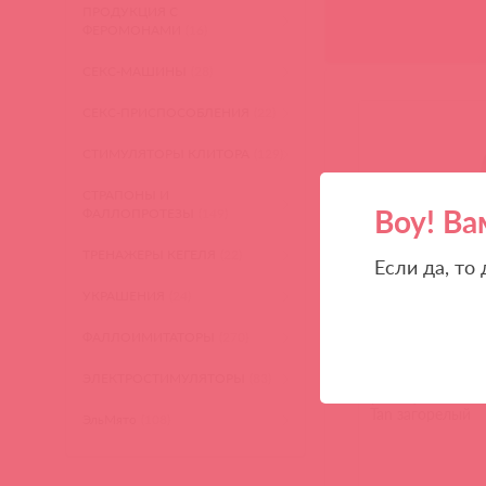
ПРОДУКЦИЯ С
ФЕРОМОНАМИ
(16)
СЕКС-МАШИНЫ
(28)
СЕКС-ПРИСПОСОБЛЕНИЯ
(22)
СТИМУЛЯТОРЫ КЛИТОРА
(129)
СТРАПОНЫ И
Воу! Ва
ФАЛЛОПРОТЕЗЫ
(149)
ТРЕНАЖЕРЫ КЕГЕЛЯ
(22)
Если да, то
УКРАШЕНИЯ
(24)
ФАЛЛОИМИТАТОРЫ
(270)
5532-22 PD ЭМ / 
Фаллоимитатор
ЭЛЕКТРОСТИМУЛЯТОРЫ
(83)
утолщенный Kin
Tan загорелый
ЭльМято
(108)