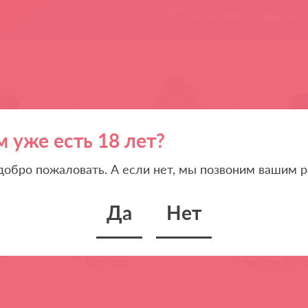
Похожие товары
м уже есть 18 лет?
 добро пожаловать. А если нет, мы позвоним вашим р
Да
Нет
86759
5510-21 PD ЭМ / 87217
EN-RS-3664-2 Э
 реалистик
Фаллоимитатор на присоске
Evolved HIDD
g Cock Chubby
11 Cock with Balls телесный
Вибровкладка 
King Cock
пультом ДУ, т
комплекте