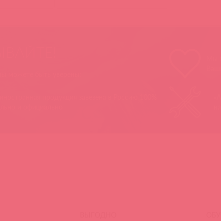
ЫВАЙТЕ!
Мы п
Ваш
 вы можете быть уверены:
 иностранная продукция завезена в Россию 100%
«А
ально и официально
на
ВЫГОДНО
ОБУ