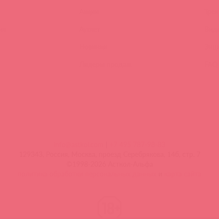
Акции
Трен
ия
Аутлет
Вид
Новинки
Энц
Лидеры продаж
FAQ
info@astkol.com
|
+7 495 787-98-83
129343, Россия, Москва, проезд Серебрякова, 14б, стр. 7
©1998-2026 Асткол-Альфа
политика обработки персональных данных
и
карта сайта