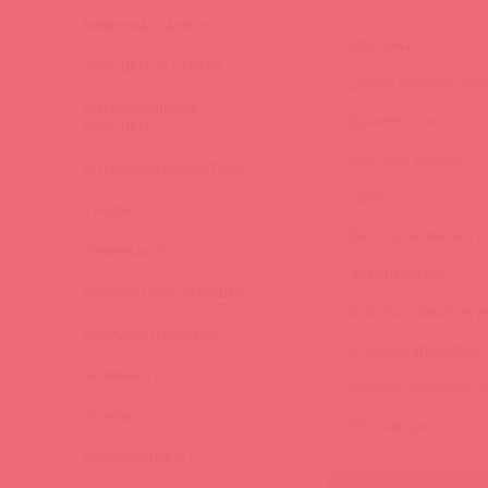
ВИБРОМАССАЖЕРЫ
(619)
Материал:
ИГРУШКИ ИЗ СТЕКЛА
(2)
Длина рабочей зоны
ИНТЕРАКТИВНЫЕ
Диаметр, см:
ИГРУШКИ
(102)
Торговая марка:
ИНТИМНАЯ КОСМЕТИКА
(360)
Цвет:
КУКЛЫ
(13)
Вес с упаковкой, гр
ЛУБРИКАНТЫ
(317)
Тип упаковки:
НАБОРЫ СЕКС-ИГРУШЕК
(23)
Высота упаковки, м
НАСАДКИ И КОЛЬЦА
(271)
Ширина упаковки, 
НОВИНКИ
(28)
Глубина упаковки, 
ПОМПЫ
(51)
Поставщик:
ПРЕЗЕРВАТИВЫ
(2)