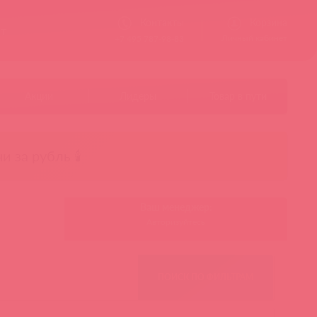
Контакты
Корзина
ст
Личный кабинет
+7 495 787-98-83
Акции
Лидеры
Товар в пути
чи за рубль 🕯️
Ваш менеджер:
Авторизуйтесь
ПОИСК ПО ФИЛЬТРАМ