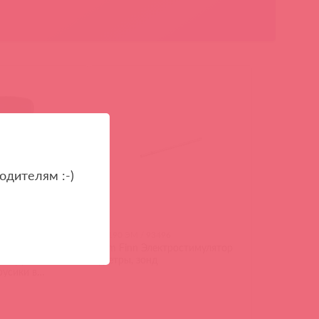
одителям :-)
М / 88860
46190 ЭМ / 93496
EN PLEASURE
Slim Finn Электростимулятор
в трусики с
уретры, зонд
русики в