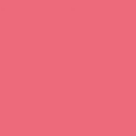
(
0
)
(
0
)