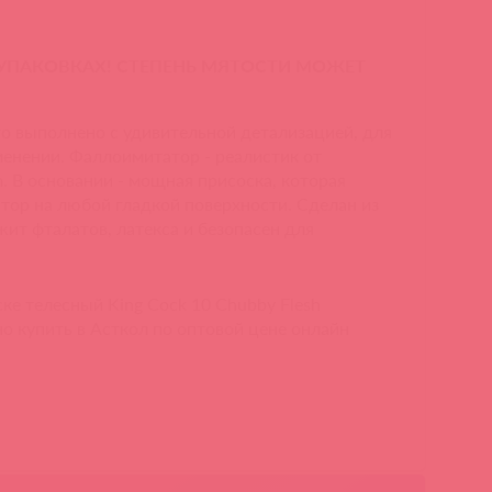
 УПАКОВКАХ! СТЕПЕНЬ МЯТОСТИ МОЖЕТ
то выполнено с удивительной детализацией, для
енении. Фаллоимитатор - реалистик от
. В основании - мощная присоска, которая
тор на любой гладкой поверхности. Сделан из
ит фталатов, латекса и безопасен для
ке телесный King Cock 10 Chubby Flesh
о купить в Асткол по оптовой цене онлайн