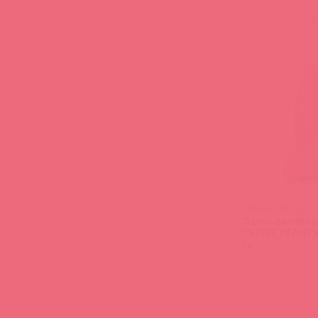
(
0
958600 / 93910
Фаллоимитатор
СУПЕРГИГАНТ с 
см
(
0