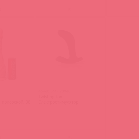
)
(
0
)
46460 ЭМ / 93940
Twisting Tom
присоской, 38
Электростимулятор
)
(
0
)