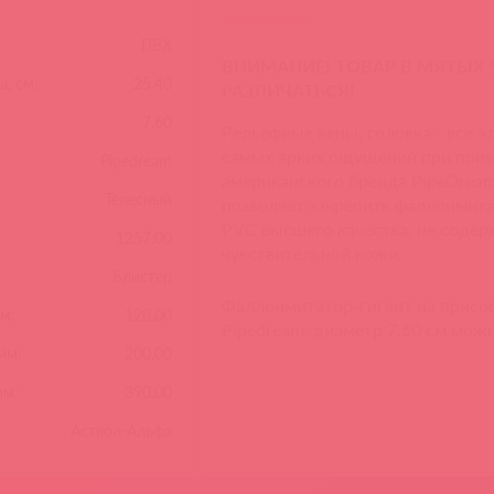
ПВХ
ВНИМАНИЕ! ТОВАР В МЯТЫХ
, см:
25.40
РАЗЛИЧАТЬСЯ!
7.60
Рельефные вены, головка - все э
самых ярких ощущений при прим
Pipedream
американского бренда PipeDream
Телесный
позволяет закрепить фаллоимита
PVC высшего качества, не содерж
:
1257.00
чувствительной кожи.
Блистер
Фаллоимитатор-гигант на присос
м:
120.00
Pipedream, диаметр 7.60 см можн
мм:
200.00
мм:
390.00
Асткол-Альфа