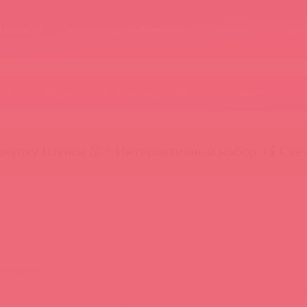
Новости
Энциклопедия брендов
Обучение
Тайфе
БАДы
Скидки до -50%
Гляньте
окупку Шунги 😚
⚡ Интерактивный набор ⚡
🕯️ Све