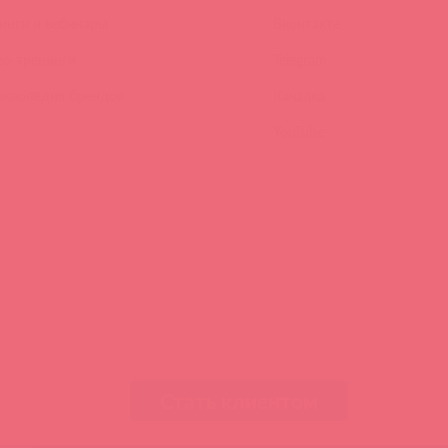
инги и вебинары
Вконтакте
ео-тренинги
Telegram
иклопедия брендов
Качалка
YouTube
Стать клиентом