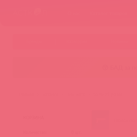
О нас
Каталог товаров
Бренды
Категории
Новинки
😚 БАД за п
главная
каталог
эль мято
5536-21 pd эм
КОРЗИНА
Количество:
0
шт.