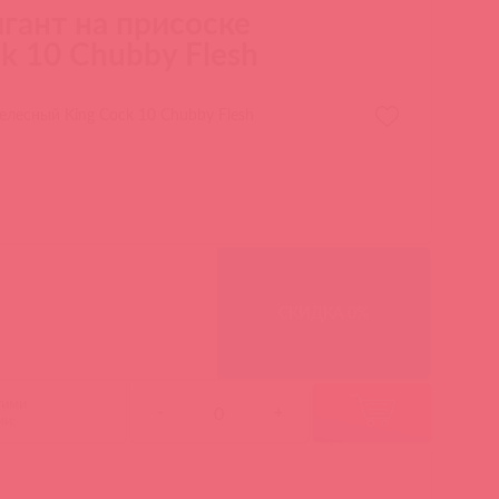
гант на присоске
k 10 Chubby Flesh
елесный King Cock 10 Chubby Flesh
СКИДКА 0%
гими
-
+
ми: