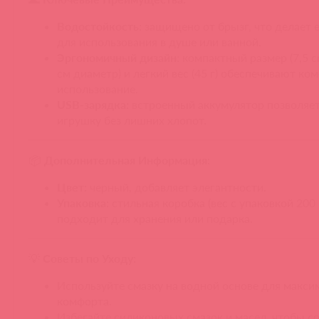
Водостойкость:
защищено от брызг, что делает 
для использования в душе или ванной.
Эргономичный дизайн:
компактный размер (7,5 с
см диаметр) и легкий вес (45 г) обеспечивают ко
использование.
USB-зарядка:
встроенный аккумулятор позволяет
игрушку без лишних хлопот.
📦
Дополнительная Информация:
Цвет:
черный, добавляет элегантности.
Упаковка:
стильная коробка (вес с упаковкой 200 
подходит для хранения или подарка.
💡
Советы по Уходу:
Используйте смазку на водной основе для макси
комфорта.
Избегайте силиконовых смазок и масел, чтобы с