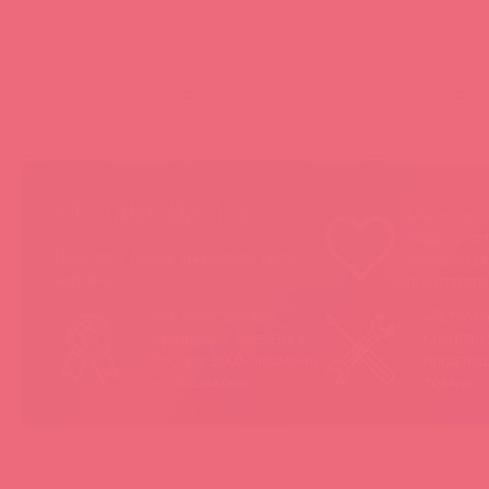
(
0
)
(
0
)
НЕ ЗАБЫВАЙТЕ!
Мы продае
товары, ко
Покупая у Astkol, вы можете быть
понравятс
уверены:
покупател
Вся иностранная
«Асткол-
продукция завезена в
гарантию
Россию 100% легально
продающ
и официально
товары