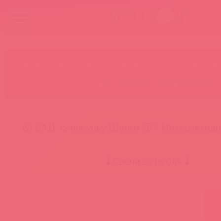
Бренды
Категории
Новинки
БАДы
Скидки до
Акции
Лидеры
Товар в пути
😚 БАД за покупку Шунги 😚
⚡ Интерактивн
🕯️ Свечи за рубль 🕯️
главная
каталог
архив
40809