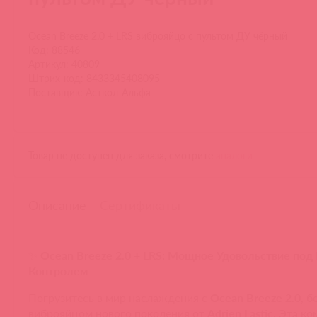
Ocean Breeze 2.0 + LRS виброяйцо с пультом ДУ чёрный
Код: 88546
Артикул: 40809
Штрих-код: 8433345408095
Поставщик: Асткол-Альфа
Товар не доступен для заказа, смотрите
аналоги
Описание
Сертификаты
✨
Ocean Breeze 2.0 + LRS: Мощное Удовольствие по
Контролем
Погрузитесь в мир наслаждения с
Ocean Breeze 2.0
, 
виброяйцом нового поколения от
Adrien Lastic
. Эта ко