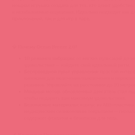
мощная игрушка создана для тех, кто ценит удобство,
и незабываемые ощущения. Идеально подходит как д
приключений, так и для игр в паре.
💎
Почему Ocean Breeze 2.0?
10 режимов вибрации:
от мягких пульсаций до 
удовольствия — найдите свой идеальный ритм.
Беспроводной пульт управления:
простой интерф
кнопками для включения/выключения и переклю
режимов. Управляйте на расстоянии до 10 метров
Мощный мотор:
обновленный двигатель стал ещ
чтобы подарить вам максимум удовольствия.
Безопасные материалы:
корпус из ABS-пластика
медицинским силиконовым покрытием — гипоалл
содержит фталатов и безопасен для тела.
🌊
Ключевые Преимущества: