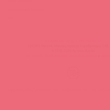
Видео-тренинги
Энциклопедия брендов
FAQ
info@astkol.com
|
+7 495 787-98-83
129343, Россия, Москва, проезд Серебрякова, 14б, 
©1998-2026 Асткол-Альфа
политика обработки персональных данных
и
карта
Нашли ошибку? Выделите текст и нажмите CTRL + M, чтобы о