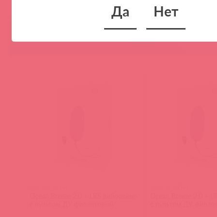
Да
Нет
Аналоги
40803 / 88545
40803 / 88545
Ocean Breeze 2.0 + LRS виброяйцо
Ocean Breeze 2.0 + 
с пультом ДУ фиолетовый
с пультом ДУ фиоле