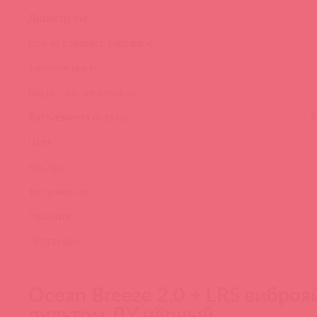
Диаметр, см:
Кол-во режимов вибрации:
Торговая марка:
Водонепроницаемость:
Тип элемента питания:
А
Цвет:
Вес, гр:
Тип упаковки:
Гарантия:
Поставщик:
Ocean Breeze 2.0 + LRS виброя
пультом ДУ чёрный