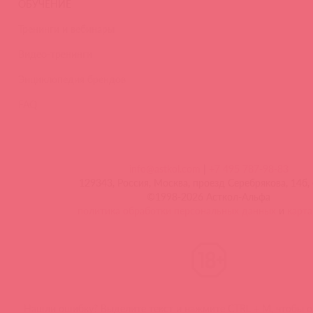
ОБУЧЕНИЕ
Тренинги и вебинары
Видео-тренинги
Энциклопедия брендов
FAQ
info@astkol.com
|
+7 495 787-98-83
129343, Россия, Москва, проезд Серебрякова, 14б, 
©1998-2026 Асткол-Альфа
политика обработки персональных данных
и
карта
Нашли ошибку? Выделите текст и нажмите CTRL + M, чтобы о