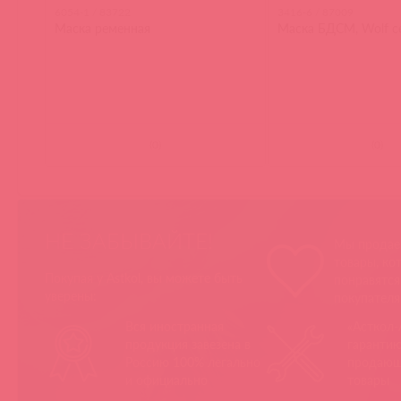
6054-1 / 83722
3416-6 / 87009
Маска ременная
Маска БДСМ, Wolf с
(
0
)
(
0
)
НЕ ЗАБЫВАЙТЕ!
Мы продае
товары, ко
Покупая у Astkol, вы можете быть
понравятс
уверены:
покупател
Вся иностранная
«Асткол-
продукция завезена в
гарантию
Россию 100% легально
продающ
и официально
товары