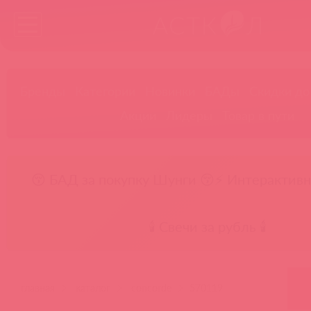
Бренды
Категории
Новинки
БАДы
Скидки до
Акции
Лидеры
Товар в пути
😚 БАД за покупку Шунги 😚
⚡ Интерактивн
🕯️ Свечи за рубль 🕯️
главная
каталог
concorde
570119