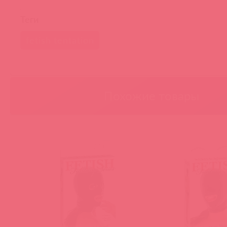
Теги
fetish tentation
Похожие товары