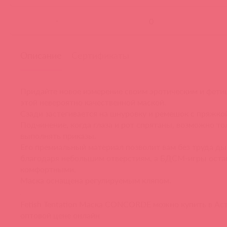
-
Описание
Сертификаты
Придайте новое измерение своим эротическим и фети
этой невероятно качественной маской.
Сзади застегивается на шнуровку и ремешок с пряжко
Подчинение
, когда глаза и рот спрятаны, возможно то
выполнять приказы.
Его премиальный материал позволит вам без труда д
благодаря небольшим отверстиям, а БДСМ-игры оста
комфортными.
Маска оснащена регулируемым кляпом.
Fetish Tentation Маска CONCORDE можно купить в Ас
оптовой цене онлайн