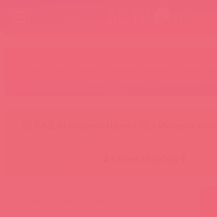
Бренды
Категории
Новинки
БАДы
Скидки до
Акции
Лидеры
Товар в пути
😚 БАД за покупку Шунги 😚
⚡ Интерактивн
🕯️ Свечи за рубль 🕯️
главная
каталог
архив
1467