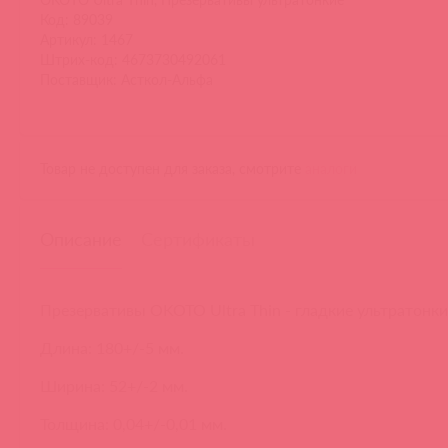
Код: 89039
Артикул: 1467
Штрих-код: 4673730492061
Поставщик: Асткол-Альфа
Товар не доступен для заказа, смотрите
аналоги
Описание
Сертификаты
Презервативы OKOTO Ultra Thin - гладкие ультратонки
Длина: 180+/-5 мм.
Ширина: 52+/-2 мм.
Толщина: 0,04+/-0,01 мм.