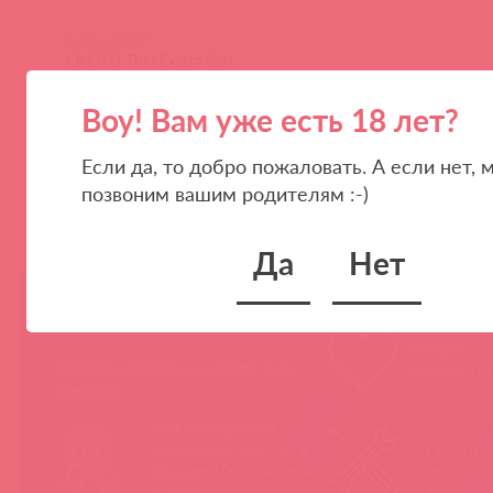
1465 / 89037
OKOTO Thin Exstra Soft,
Презервативы с гладкой
поверхностью
Воу! Вам уже есть 18 лет?
Если да, то добро пожаловать. А если нет, 
позвоним вашим родителям :-)
(
0
)
Да
Нет
НЕ ЗАБЫВАЙТЕ!
Мы продае
товары, ко
Покупая у Astkol, вы можете быть
понравятс
уверены:
покупател
Вся иностранная
«Асткол-
продукция завезена в
гарантию
Россию 100% легально
продающ