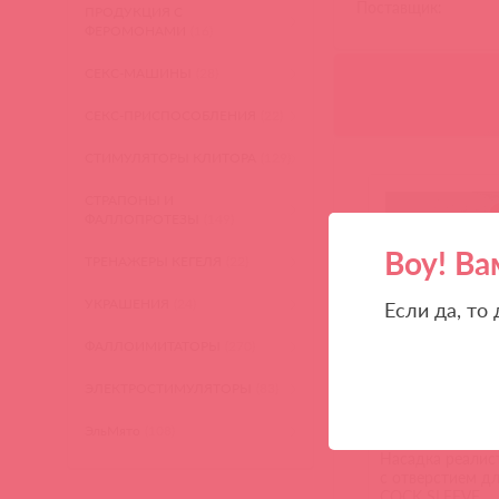
Поставщик:
ПРОДУКЦИЯ С
ФЕРОМОНАМИ
(16)
СЕКС-МАШИНЫ
(28)
СЕКС-ПРИСПОСОБЛЕНИЯ
(22)
СТИМУЛЯТОРЫ КЛИТОРА
(129)
СТРАПОНЫ И
ФАЛЛОПРОТЕЗЫ
(149)
Воу! Ва
ТРЕНАЖЕРЫ КЕГЕЛЯ
(22)
УКРАШЕНИЯ
(24)
Если да, то
ФАЛЛОИМИТАТОРЫ
(270)
ЭЛЕКТРОСТИМУЛЯТОРЫ
(83)
ЭльМято
(108)
CS.001-L / 85976
Насадка реалис
с отверстием д
COCK SLEEVE