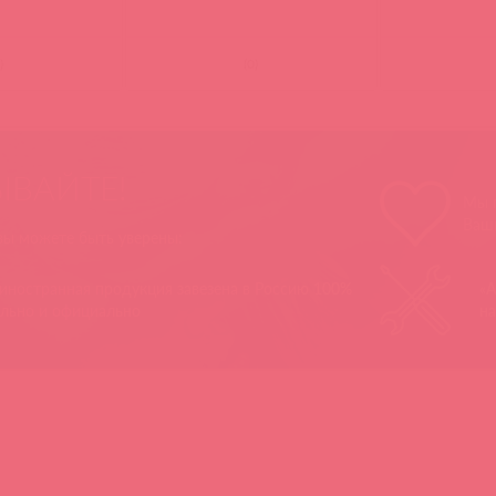
)
(
0
)
ЫВАЙТЕ!
Мы п
Ваш
 вы можете быть уверены:
 иностранная продукция завезена в Россию 100%
«А
ально и официально
на