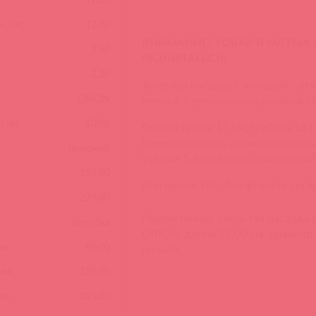
, см:
12.00
ВНИМАНИЕ! ТОВАР В МЯТЫХ
2.50
РАЗЛИЧАТЬСЯ!
2.30
Телесная насадка с кольцом - у
ORION
пениса, с увеличенной розовой го
сть:
100%
Общая длина 17 см, глубина 12 с
(пенис/головка), диаметр насадк
Телесный
утяжки 1,8 см (очень эластичный)
187.00
Материал: TPE, без фталата сог
:
274.00
Реалистичная закрытая насадка 
Коробка
ORION, длина 17.00 см, диаметр 
м:
60.00
онлайн
мм:
135.00
мм:
235.00