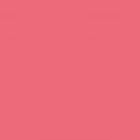
ЧЕНИЕ
МЫ В СОЦСЕТЯХ
инги и вебинары
Вконтакте
ео-тренинги
Telegram
иклопедия брендов
Качалка
YouTube