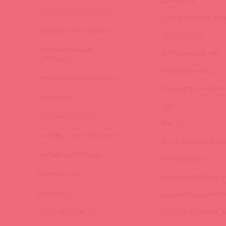
ВИБРОМАССАЖЕРЫ
(619)
Длина рабочей зоны
ИГРУШКИ ИЗ СТЕКЛА
(2)
Диаметр, см:
ИНТЕРАКТИВНЫЕ
Доп.диаметр, см:
ИГРУШКИ
(102)
Торговая марка:
ИНТИМНАЯ КОСМЕТИКА
(358)
Водонепроницаемо
КУКЛЫ
(13)
Цвет:
ЛУБРИКАНТЫ
(317)
Вес, гр:
НАБОРЫ СЕКС-ИГРУШЕК
(23)
Вес с упаковкой, гр
НАСАДКИ И КОЛЬЦА
(271)
Тип упаковки:
НОВИНКИ
(28)
Высота упаковки, м
ПОМПЫ
(51)
Ширина упаковки, 
Глубина упаковки, 
ПРЕЗЕРВАТИВЫ
(2)