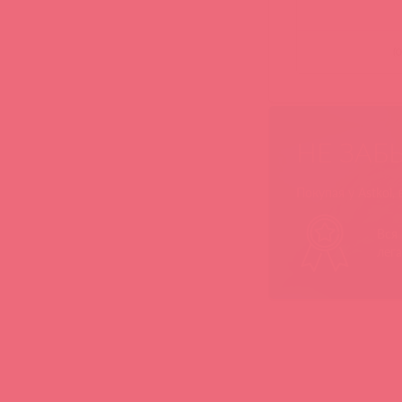
(
0
НЕ ЗАБ
Покупая у Astkol,
Вся
лег