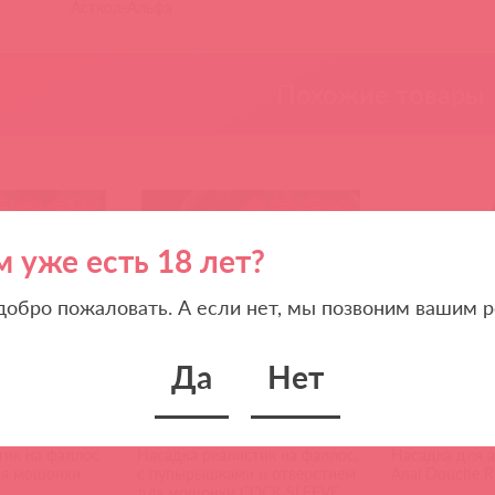
Асткол-Альфа
Похожие товары
м уже есть 18 лет?
 добро пожаловать. А если нет, мы позвоним вашим р
Да
Нет
CS.002-L / 85978
5248670000 ЭМ 
тик на фаллос
Насадка реалистик на фаллос,
Насадка для 
ля мошонки
с пупырышками и отверстием
Anal Douche R
для мошонки COCK SLEEVE