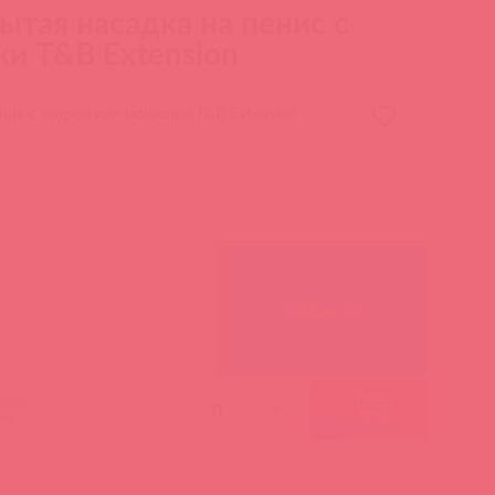
ытая насадка на пенис с
и T&B Extension
енис с подхватом мошонки T&B Extension
СКИДКА 0%
гими
-
+
ми: