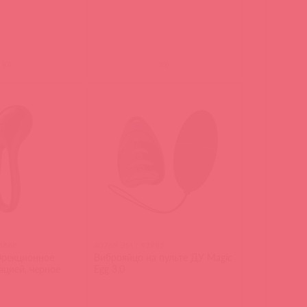
(
0
)
(
0
)
93868
40769 ЭМ / 93985
Эрекционное
Виброяйцо на пульте ДУ Magic
ацией, черное
Egg 3.0