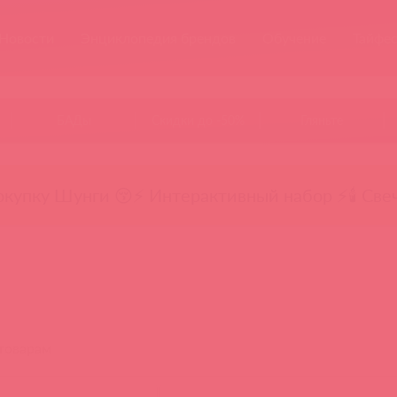
Новости
Энциклопедия брендов
Обучение
Тайфе
БАДы
Скидки до -50%
Гляньте
окупку Шунги 😚
⚡ Интерактивный набор ⚡
🕯️ Све