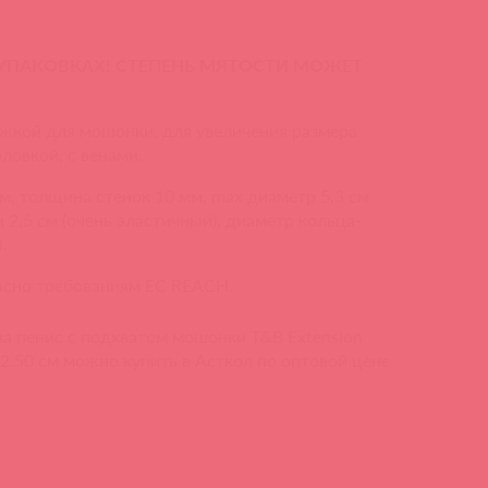
 УПАКОВКАХ! СТЕПЕНЬ МЯТОСТИ МОЖЕТ
тяжкой для мошонки, для увеличения размера
ловкой, с венами.
м, толщина стенок 10 мм, max диаметр 5,3 см
и 2,5 см (очень эластичный), диаметр кольца-
.
ласно требованиям ЕС REACH.
на пенис с подхватом мошонки T&B Extension
2.50 см можно купить в Асткол по оптовой цене