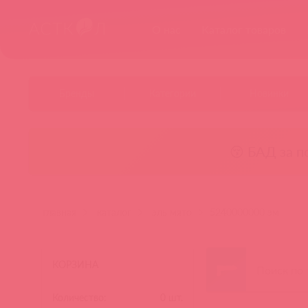
О нас
Каталог товаров
Бренды
Категории
Новинки
😚 БАД за п
главная
каталог
эль мято
5240000000 эм
КОРЗИНА
Количество:
0
шт.