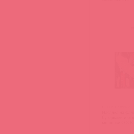
(
0
CS.005-L / 89166
Насадка на фал
бугорками и от
мошонки COCK 
Large