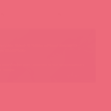
(
0
)
(
0
)
родаем только те товары, которые понравятся
им покупателям
сткол-Альфа» дает гарантию на все продающиеся у
с товары