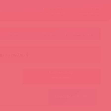
Контакты
Корзина
ст
Личный кабинет
+7 495 787-98-83
Акции
Лидеры
Товар в пути
чи за рубль 🕯️
Ваш менеджер:
Авторизуйтесь
ПОИСК ПО ФИЛЬТРАМ