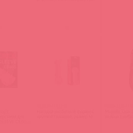
RES.002 LARGE
)
(
0
)
CS.011-M / 91792
J2008-31 ЭМ / 
лос с
Насадка необычной формы с
Majestic Duo 
верстием для
крупной головкой, размер M
кольцо с вибр
SLEEVE CS.005