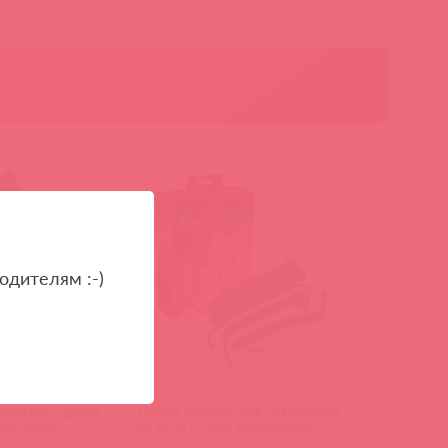
одителям :-)
/ 86000
24903071001 ЭМ / 88256
анального душа
Набор верёвок для связывания
ear Splash
на тело и руки Bondageseile