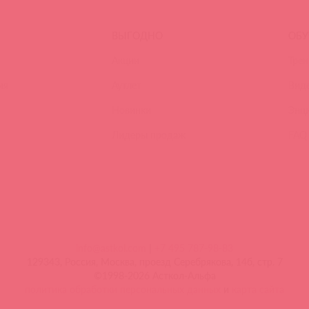
ВЫГОДНО
ОБУ
Акции
Трен
ия
Аутлет
Вид
Новинки
Энц
Лидеры продаж
FAQ
info@astkol.com
|
+7 495 787-98-83
129343, Россия, Москва, проезд Серебрякова, 14б, стр. 7
©1998-2026 Асткол-Альфа
политика обработки персональных данных
и
карта сайта