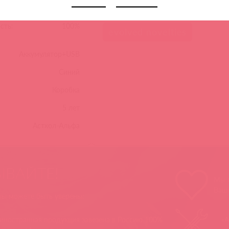
ижение:
1
Теги
сть:
100%
evolved novelties
Аккумулятор+USB
Синий
Коробка
5 лет
Асткол-Альфа
ЫВАЙТЕ!
Мы п
Ваш
 вы можете быть уверены:
 иностранная продукция завезена в Россию 100%
«А