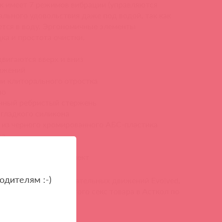
к имеет 7 режимов вибрации (управляются
ального удовольствия даже под водой, так как
тся в воду.
Эргономичные элементы
ка и простота очистки.
двигаются вверх и вниз
вижений
ии клиторального отростка
но
нный ребристый стержень
 гладкого силикона
 ​​из черного хромированного АБС-пластика
са
ной
абель входит в комплект
одителям :-)
к с функцией поступательных движений Evolved,
но купить аналоги этого секс товара в Асткол по