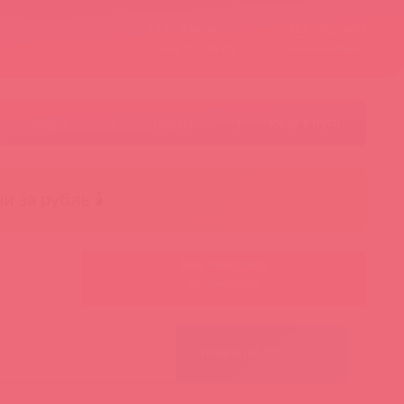
Контакты
Корзина
ст
Личный кабинет
+7 495 787-98-83
Акции
Лидеры
Товар в пути
чи за рубль 🕯️
Ваш менеджер:
Авторизуйтесь
ПОИСК ПО ФИЛЬТРАМ