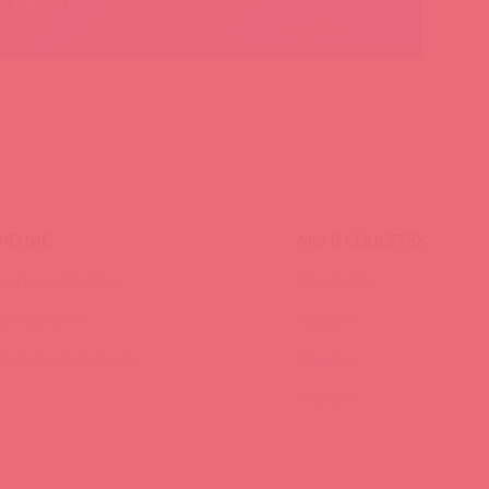
с товары
ЧЕНИЕ
МЫ В СОЦСЕТЯХ
инги и вебинары
Вконтакте
ео-тренинги
Telegram
иклопедия брендов
Качалка
YouTube