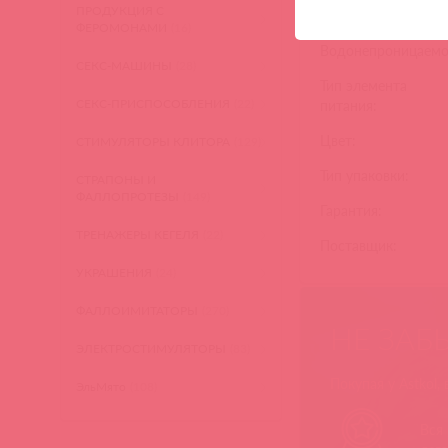
ПРОДУКЦИЯ С
Поступательное дв
ФЕРОМОНАМИ
(16)
Водонепроницаемо
СЕКС-МАШИНЫ
(28)
Тип элемента
СЕКС-ПРИСПОСОБЛЕНИЯ
(22)
питания:
Цвет:
СТИМУЛЯТОРЫ КЛИТОРА
(129)
Тип упаковки:
СТРАПОНЫ И
ФАЛЛОПРОТЕЗЫ
(149)
Гарантия:
ТРЕНАЖЕРЫ КЕГЕЛЯ
(22)
Поставщик:
УКРАШЕНИЯ
(24)
ФАЛЛОИМИТАТОРЫ
(270)
НЕ ЗАБ
ЭЛЕКТРОСТИМУЛЯТОРЫ
(83)
Покупая у Astkol,
ЭльМято
(108)
Вся