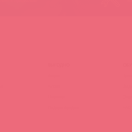
ально и официально
на
ВЫГОДНО
ОБУ
Акции
Трен
ия
Аутлет
Вид
Новинки
Энц
Лидеры продаж
FAQ