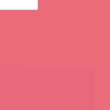
родаем только те товары, которые понравятся
им покупателям
сткол-Альфа» дает гарантию на все продающиеся у