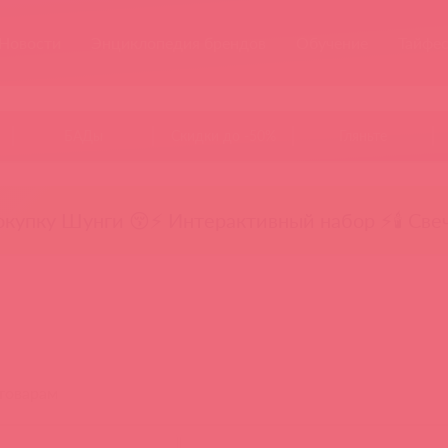
Новости
Энциклопедия брендов
Обучение
Тайфе
БАДы
Скидки до -50%
Гляньте
окупку Шунги 😚
⚡ Интерактивный набор ⚡
🕯️ Све