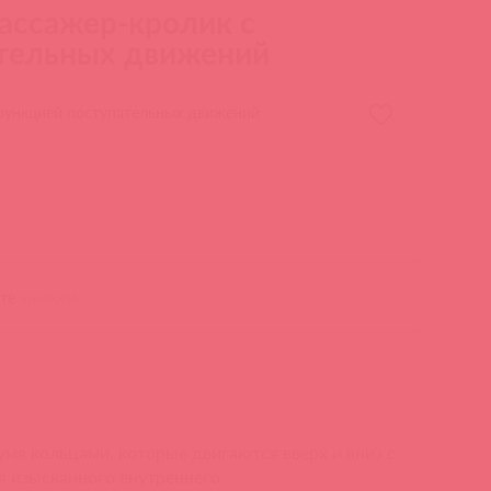
массажер-кролик с
тельных движений
 функцией поступательных движений
ите
аналоги
я кольцами, которые двигаются вверх и вниз с
я изысканного внутреннего