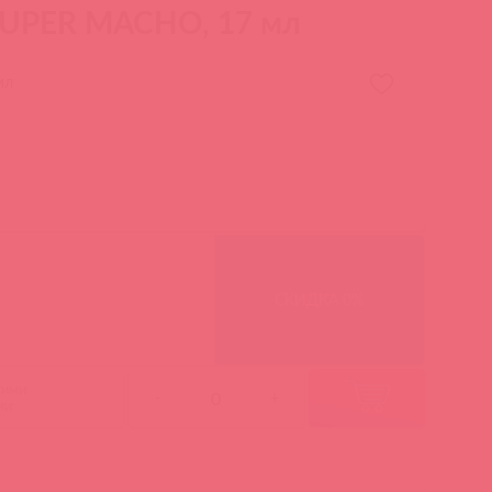
SUPER MACHO, 17 мл
мл
СКИДКА 0%
гими
-
+
ми: