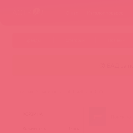
О нас
Каталог товаров
Бренды
Категории
Новинки
😚 БАД за п
главная
каталог
intt brazil
in0175
КОРЗИНА
Количество:
0
шт.