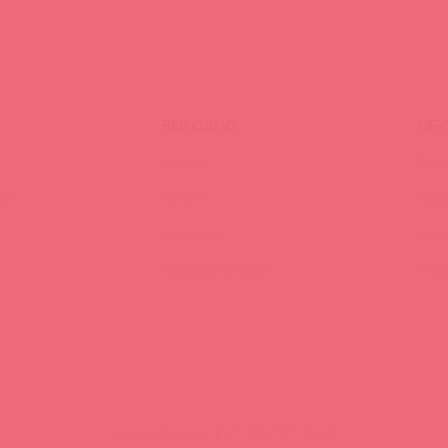
ВЫГОДНО
ОБУ
Акции
Трен
ия
Аутлет
Вид
Новинки
Энц
Лидеры продаж
FAQ
info@astkol.com
|
+7 495 787-98-83