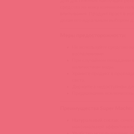
Для достижения наилучших резу
средства на кожу кончиками пал
впитывания. Продукт прост в ис
делая его идеальным выбором д
Меры предосторожности:
Не используйте средство на
воспалениями.
При случайном попадании 
количеством воды.
Храните продукт в прохлад
света.
Держите в недоступном для
Предназначен исключитель
Преимущества Super Macho:
Натуральный состав:
сочет
максимальной эффективнос
Удобство использования:
л