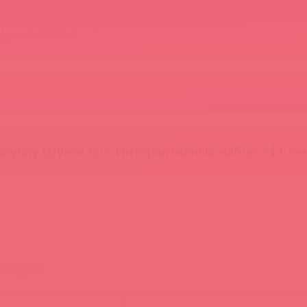
Новости
Энциклопедия брендов
Обучение
Тайфе
БАДы
Скидки до -50%
Гляньте
окупку Шунги 😚
⚡ Интерактивный набор ⚡
🕯️ Све