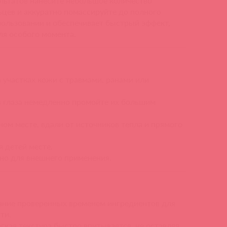
льтатов нанесите небольшое количество
ьцев и аккуратно помассируйте до полного
пользовании и обеспечивает быстрый эффект,
ля особого момента.
 участках кожи с травмами, ранами или
в глаза немедленно промойте их большим
ном месте, вдали от источников тепла и прямого
 детей месте.
но для внешнего применения.
ание проверенных временем ингредиентов для
ти.
егкая текстура быстро впитывается, не оставляя