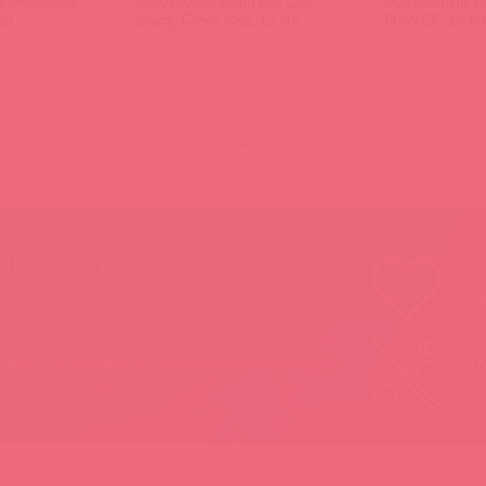
 сужающий,
Возбуждающий гель для
Массажный г
 мл
ануса, Greek Kiss, 15 мл
POWER, 15 м
)
(
0
)
ЫВАЙТЕ!
Мы п
Ваш
 вы можете быть уверены:
 иностранная продукция завезена в Россию 100%
«А
ально и официально
на