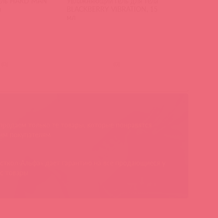
ель HARD MAN
Увлажняющий гель для тела
л
BLACKBERRY VIBRATION, 15
мл
(
0
)
(
0
)
родаем только те товары, которые понравятся
им покупателям
сткол-Альфа» дает гарантию на все продающиеся у
с товары