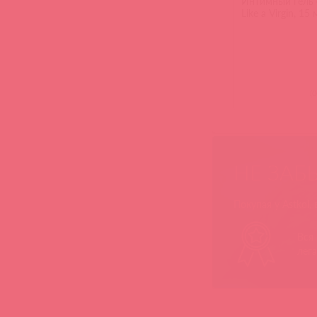
Интимный гель
Like a Virgin, 15
(
0
НЕ ЗАБ
Покупая у Astkol,
Вся
лег