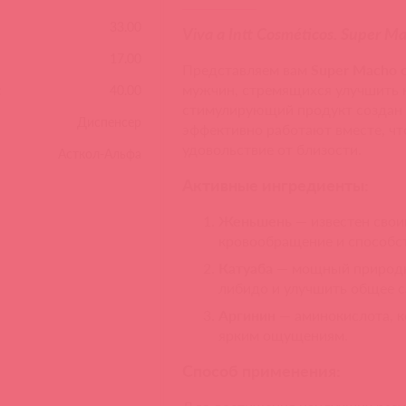
33.00
Viva a Intt Cosméticos. Super M
17.00
Представляем вам
Super Macho о
мужчин, стремящихся улучшить к
:
40.00
стимулирующий продукт создан 
Диспенсер
эффективно работают вместе, ч
удовольствие от близости.
Асткол-Альфа
Активные ингредиенты:
Женьшень
— известен сво
кровообращение и способс
Катуаба
— мощный природн
либидо и улучшить общее с
Аргинин
— аминокислота, к
ярким ощущениям.
Способ применения: