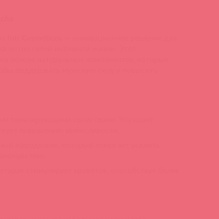
acho
т Intt Cosméticos
— инновационное решение для
ачество своей интимной жизни. Этот
на основе натуральных компонентов, которые
тобы поддержать мужскую силу и повысить
ими тонизирующими свойствами. Улучшает
твует повышению выносливости.
ый афродизиак, который помогает усилить
амочувствие.
оторая стимулирует кровоток, способствуя более