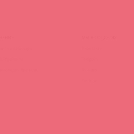
ЧЕНИЕ
МЫ В СОЦСЕТЯХ
инги и вебинары
Вконтакте
ео-тренинги
Telegram
иклопедия брендов
Качалка
YouTube