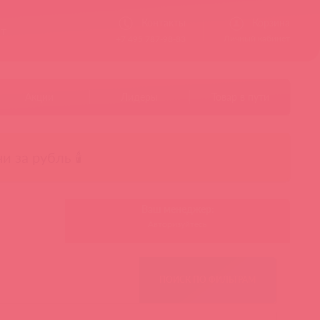
Контакты
Корзина
ст
Личный кабинет
+7 495 787-98-83
Акции
Лидеры
Товар в пути
чи за рубль 🕯️
Ваш менеджер:
Авторизуйтесь
ПОИСК ПО ФИЛЬТРАМ