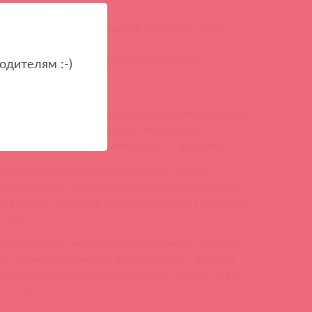
 для мужчин, стремящихся улучшить свою
тимной жизни.
 учетом высоких стандартов качества и
одителям :-)
й помощник для создания особой атмосферы и
одарите себе и вашему партнеру новые
нной формуле этого уникального продукта.
ene Glycol, Monoisopropanolamine, Sodium
um Saccharin and Silicon Dioxide and Acesulfame
ot Extract, Carbomer, Sodium Benzoate, EDTA, BHT,
 73015
пиленгликоль, моноизопропаноламин, цикламат
ия, диоксид кремния и ацесульфам К, аргинин
ньшеня Panax, карбомер, бензоат натрия, ЭДТА,
CI 73015