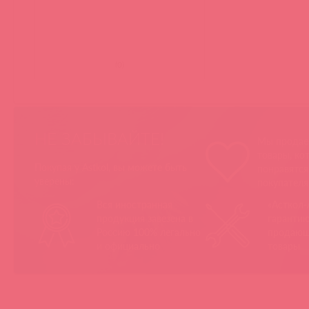
(
0
)
НЕ ЗАБЫВАЙТЕ!
Мы продае
товары, ко
Покупая у Astkol, вы можете быть
понравятс
уверены:
покупател
Вся иностранная
«Асткол-
продукция завезена в
гарантию
Россию 100% легально
продающ
и официально
товары