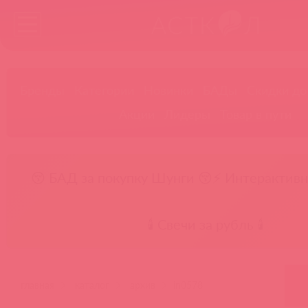
Бренды
Категории
Новинки
БАДы
Скидки до
Акции
Лидеры
Товар в пути
😚 БАД за покупку Шунги 😚
⚡ Интерактивн
🕯️ Свечи за рубль 🕯️
главная
каталог
архив
in0578