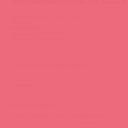
Увлажняющий гель ICE BLACK,
Увлажняющий гель ICE BLACK, 50 мл
Код: 91081
Артикул: IN0578
Штрих-код: 7898626042435
Поставщик: Асткол-Альфа
Товар не доступен для заказа, смотрите
аналоги
Описание
Сертификаты
Viva a Intt Cosméticos
Смазки на водной основе чрезвычайно важны в сексу
любого человека, будь то для увеличения скольжения