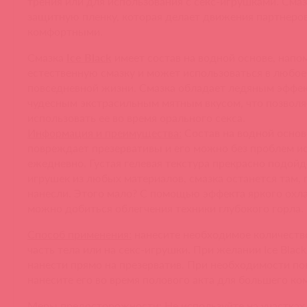
трения или для использования с секс-игрушками. Смаз
защитную пленку, которая делает движения партнеро
комфортными.
Смазка
Ice Black
имеет состав на водной основе, напо
естественную смазку и может использоваться в любое
повседневной жизни. Смазка обладает ледяным эффе
чудесным экстрасильным мятным вкусом, что позволя
использовать ее во время орального секса.
Информация и преимущества:
Состав на водной основ
повреждает презервативы и его можно без проблем и
ежедневно. Густая гелевая текстура прекрасно подойд
игрушек из любых материалов, смазка останется там, 
нанесли. Этого мало? С помощью эффекта яркого ох
можно добиться облегчения техники глубокого горла.
Способ применения:
нанесите необходимое количеств
часть тела или на секс-игрушки. При желании Ice Blac
нанести прямо на презерватив. При необходимости п
нанесите его во время полового акта для большего ко
Меры предосторожности:
Не используйте на участках