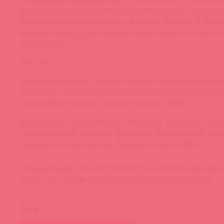
ранами или воспалениями. При попадании в глаза про
большим количеством воды.
Храните продукт в прох
вдали от источников тепла и света
. Хранить в недост
детей месте.
Вес: 50 г
Composition:
Aqua, Flavour, Glycerin, Sodium Cyclamate
and Sodium Saccharin and Silicon Dioxide and Acesulfame
Hydroxyethylcellulose, Sodium Benzoate, EDTA.
Состав:
вода, ароматизатор, глицерин, цикламат натри
сахарин натрия, диоксид кремния и ацесульфам К, мен
гидроксиэтилцеллюлоза, бензоат натрия, ЭДТА.
Увлажняющий гель ICE BLACK, 50 мл Intt можно купит
этого секс товара в Асткол по оптовой цене онлайн
Теги