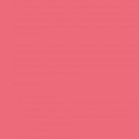
интенсивного оргазма. Его реалистичный дизайн и на
текстура стимулируют чувства и максимизируют удов
Каждая встреча с
Apollo L
становится очень полезным
превращающим любые интимные моменты в незабыв
приключения.
С
Apollo L
вы получаете не только высококачественный
инструмент для удовольствия, который превзойдет вс
Погрузитесь в ощущение подлинного удовольствия и 
себя потенциал удовлетворения, который может пред
большой реалистичный торс.
ФУНКЦИИ:
Мужской торс
Жидкий силикон + Silexpan (Сайлекспан) + Сталь
Размеры: Длина 54 см. Высота 11 см, Ширина 38 
В комплект входит сменный фаллоимитатор. Раз
17,7 см. Диаметр 4,2 см
Eco Firendly
Водонепроницаемый