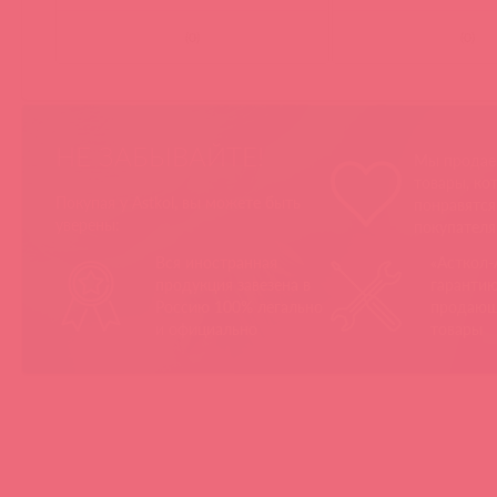
(
0
)
(
0
)
НЕ ЗАБЫВАЙТЕ!
Мы продае
товары, ко
Покупая у Astkol, вы можете быть
понравятс
уверены:
покупател
Вся иностранная
«Асткол-
продукция завезена в
гарантию
Россию 100% легально
продающ
и официально
товары