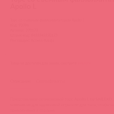
Apollo L
Торс со съемным фаллоимитатором Apollo L
Код: 92096
Артикул: 270173
Штрих-код: 8433345270173
Поставщик: Асткол-Альфа
Товар не доступен для заказа, смотрите
аналоги
Описание
Сертификаты
Представляем силиконовый торс
Apollo L by SAILEXD
компаньон для одиночной игры или для того, чтобы 
приключения в спальне.