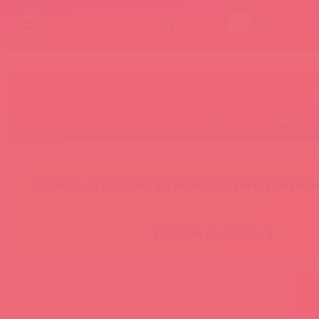
Бренды
Категории
Новинки
БАДы
Скидки до
Акции
Лидеры
Товар в пути
😚 БАД за покупку Шунги 😚
⚡ Интерактивн
🕯️ Свечи за рубль 🕯️
главная
каталог
архив
270173