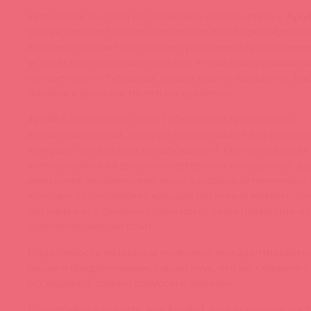
Испытайте ни с чем не сравнимое удовольствие с
Apol
реалистичным торсом, выполненным в форме мужской
который подарит настоящее чувственное приключение
устройство тщательно создано, чтобы имитировать 
человеческого туловища, предоставляя ощущения, на
близкие к реальности, что вы удивитесь.
Apollo L
отличается своей гибкостью и прочностью,
характеристиками, которые обеспечивают его долгове
комфорт при каждом использовании. Его натуральная 
изготовленная из высококачественных материалов, и
имитирует человеческую кожу, создавая аутентичные
которые подчеркивают каждый интимный момент. Вн
деталям в его дизайне гарантирует захватывающий и 
удовлетворяющий опыт.
Податливость материала позволяет ему адаптировать
позам и предпочтениям, гарантируя, что вы сможете с
исследовать разные ракурсы и техники.
Попробуйте и узнайте, как
Apollo L
может помочь дост