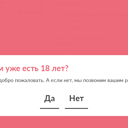
мм:
35.00
давлением.
Асткол-Альфа
Общая длина 18,5 см, диам
Вес 89 г.
Металл.
Вес с упаковкой: 120 г
Упаковка
Ширина: 18,5 см
Высота: 3,5 см
Длина: 26 см
м уже есть 18 лет?
Колесо Вартенберга Rainbow Trip
 добро пожаловать. А если нет, мы позвоним вашим р
см можно купить в Асткол по оп
Да
Нет
Теги
fetish collection
игольч