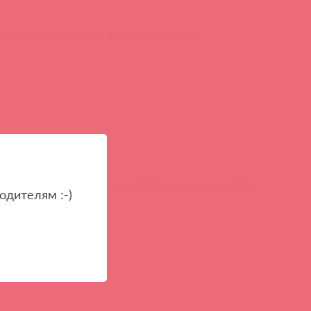
етр колеса 3 см, штифты длиной 6 мм.
le Pinwheel ORION, длина 18.50 см, диаметр 3.00
одителям :-)
товой цене онлайн
атое колесо