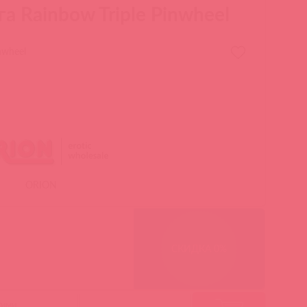
а Rainbow Triple Pinwheel
nwheel
ORION
СКИДКА 0%
гими