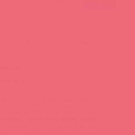
-
+
ми:
лесо Вартенберга с 3 рядами шипов
Rainbow
мные цвета
очный металл
ромное колесо Вартенберга
Triple Pinwheel
из
ается по коже с большим или меньшим
е стимулирующие ощущения, либо сильную
маленькими, очень острыми шипами и может
ла. Длинная узкая ручка удобно лежит в руке и
авление и полный контроль над приложенным