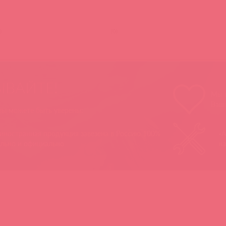
)
(
0
)
ЫВАЙТЕ!
Мы п
Ваш
 вы можете быть уверены:
 иностранная продукция завезена в Россию 100%
«А
ально и официально
на