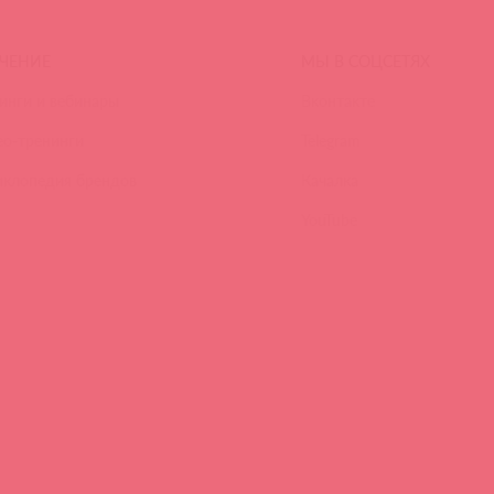
ЧЕНИЕ
МЫ В СОЦСЕТЯХ
инги и вебинары
Вконтакте
ео-тренинги
Telegram
иклопедия брендов
Качалка
YouTube