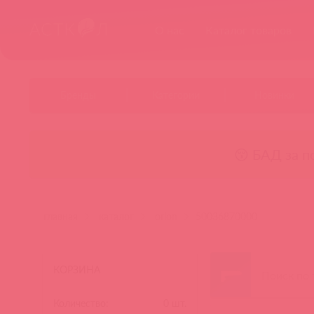
О нас
Каталог товаров
Бренды
Категории
Новинки
😚 БАД за п
главная
каталог
orion
50036870000
КОРЗИНА
Количество:
0
шт.