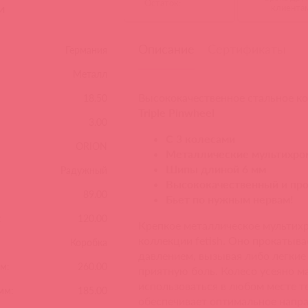
Остаток:
и
клиента
Описание
Сертификаты
Германия
Металл
Высококачественное стальное ко
18.50
Triple Pinwheel
3.00
С 3 колесами
ORION
Металлические мультихро
Шипы длиной 6 мм
Радужный
Высококачественный и пр
89.00
Бьет по нужным нервам!
:
120.00
Крепкое металлическое мультих
коллекции fetish. Оно прокатыв
Коробка
давлением, вызывая либо легки
м:
260.00
приятную боль. Колесо усеяно 
использоваться в любом месте те
мм:
185.00
обеспечивает оптимальное напр