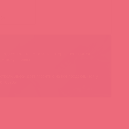
(
0
)
родаем только те товары, которые понравятся
им покупателям
сткол-Альфа» дает гарантию на все продающиеся у
с товары