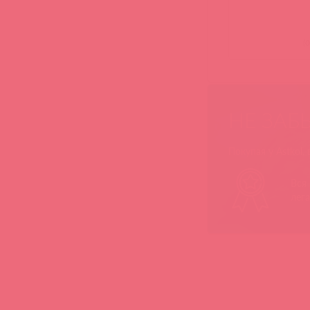
(
0
НЕ ЗАБ
Покупая у Astkol,
Вся
лег