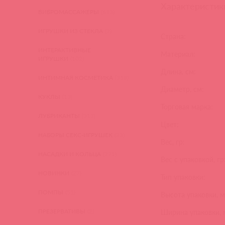
Характеристик
ВИБРОМАССАЖЕРЫ
(613)
ИГРУШКИ ИЗ СТЕКЛА
(2)
Страна:
ИНТЕРАКТИВНЫЕ
Материал:
ИГРУШКИ
(102)
Длина, см:
ИНТИМНАЯ КОСМЕТИКА
(358)
Диаметр, см:
КУКЛЫ
(13)
Торговая марка:
ЛУБРИКАНТЫ
(317)
Цвет:
НАБОРЫ СЕКС-ИГРУШЕК
(23)
Вес, гр:
НАСАДКИ И КОЛЬЦА
(271)
Вес с упаковкой, гр
НОВИНКИ
(27)
Тип упаковки:
ПОМПЫ
(51)
Высота упаковки, м
ПРЕЗЕРВАТИВЫ
(2)
Ширина упаковки, 