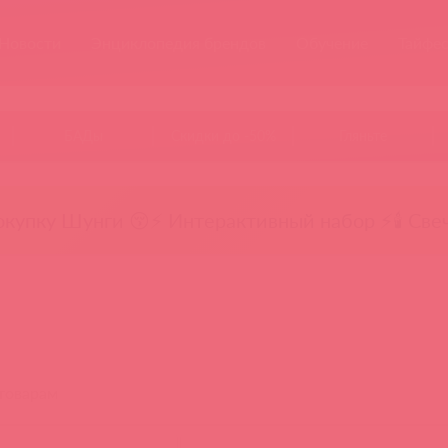
Новости
Энциклопедия брендов
Обучение
Тайфе
БАДы
Скидки до -50%
Гляньте
окупку Шунги 😚
⚡ Интерактивный набор ⚡
🕯️ Све