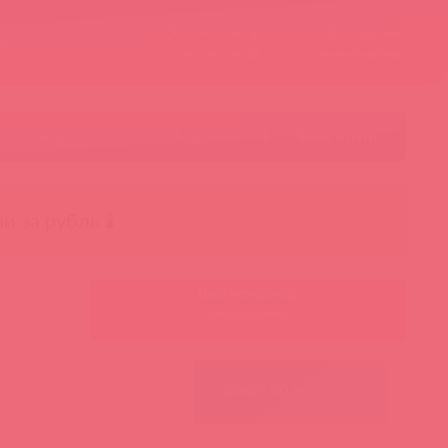
Контакты
Корзина
ст
Личный кабинет
+7 495 787-98-83
Акции
Лидеры
Товар в пути
чи за рубль 🕯️
Ваш менеджер:
Авторизуйтесь
ПОИСК ПО ФИЛЬТРАМ