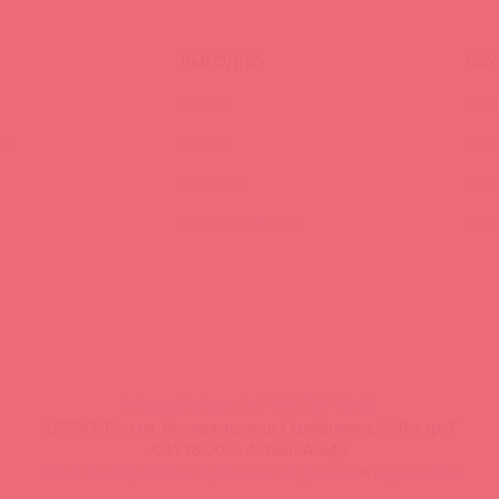
ВЫГОДНО
ОБУ
Акции
Трен
ия
Аутлет
Вид
Новинки
Энц
Лидеры продаж
FAQ
info@astkol.com
|
+7 495 787-98-83
129343, Россия, Москва, проезд Серебрякова, 14б, стр. 7
©1998-2026 Асткол-Альфа
политика обработки персональных данных
и
карта сайта