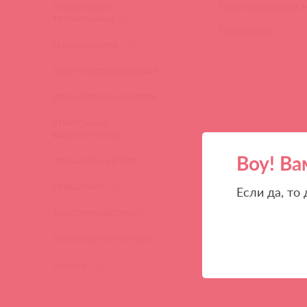
Глубина упаковки, 
ПРОДУКЦИЯ С
ФЕРОМОНАМИ
(16)
Поставщик:
СЕКС-МАШИНЫ
(28)
СЕКС-ПРИСПОСОБЛЕНИЯ
(22)
СТИМУЛЯТОРЫ КЛИТОРА
(127)
СТРАПОНЫ И
ФАЛЛОПРОТЕЗЫ
(149)
Воу! Ва
ТРЕНАЖЕРЫ КЕГЕЛЯ
(22)
УКРАШЕНИЯ
(24)
Если да, то
ФАЛЛОИМИТАТОРЫ
(270)
ЭЛЕКТРОСТИМУЛЯТОРЫ
(83)
ЭльМято
(108)