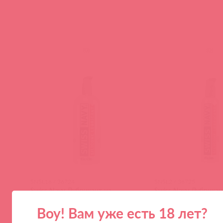
(
0
)
(
0
)
SNSL16 / 36724
SNSL2 / 36725
Swiss Navy Лубрикант на
Swiss Navy Лубрикан
силиконовой основе, 473 мл
силиконовой основе,
Воу! Вам уже есть 18 лет?