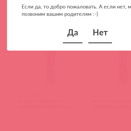
Если да, то добро пожаловать. А если нет, 
позвоним вашим родителям :-)
(
0
)
(
0
)
Да
Нет
SNSL2 / 36725
SNSL2 / 36725
Swiss Navy Лубрикант на
Swiss Navy Лубрикан
силиконовой основе, 59 мл
силиконовой основе,