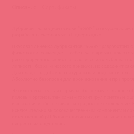
Описание
Сертификаты
Лубрикант на водной основе “SGAN” со вкусом лайма 
разработан сексологами в Нидерландах.
Вкусовая линейка лубрикантов "SGAN"
разработана с
физиологии, совмещает в себе вкус и аромат, при этом
регенерирующие свойства классического лубриканта. 
липкости, без химического привкуса, не содержит саха
Для сладости добавлен натуральный подсластитель
-
Абсолютно безопасен для проникновения и при прог
Эксклюзивная густая формула обеспечивает лучшее о
половых органов, тем самым гарантируя приятные ощ
высыхания и обеспечивая экстра долгое скольжение. 
исключительно высококачественным компонентам
со
естественный pH баланс слизистых
, не вызывает жже
неприятных ощущений.