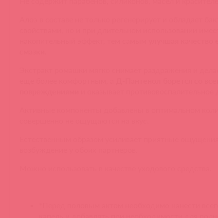
Не содержит парабенов, силиконов, масел и красителе
Алоэ в составе не только регенерирует и обладает б
свойствами, но и при длительном использовании имее
накопительный эффект, тем самым
улучшая качество 
смазки.
Экстракт ромашки мягко снимает раздражения и дела
еще более комфортным, а
Д-Пантенол борется со вс
повреждениями
и оказывает противовоспалительное 
Активные компоненты добавлены в оптимальном коли
совершенно не ощущаются на вкус.
Естественным образом усиливает приятные ощущения
возбуждение у обоих партнеров.
Можно использовать в качестве уходового средства.
*Перед половым актом необходимо нанести всег
капель и добавлять при необходимости для полн