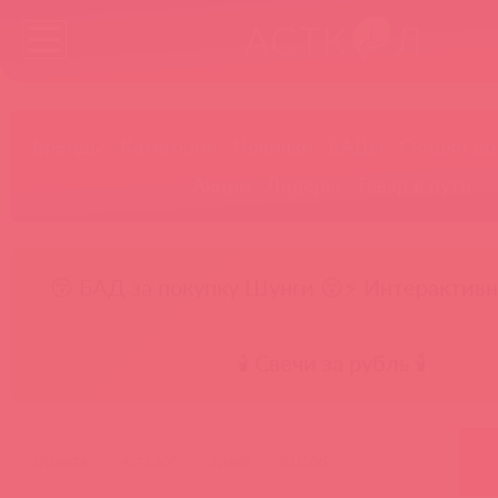
Бренды
Категории
Новинки
БАДы
Скидки до
Акции
Лидеры
Товар в пути
😚 БАД за покупку Шунги 😚
⚡ Интерактивн
🕯️ Свечи за рубль 🕯️
главная
каталог
архив
lc0168