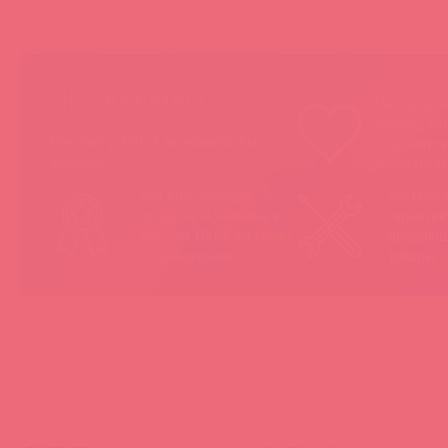
НЕ ЗАБЫВАЙТЕ!
Мы продае
товары, ко
Покупая у Astkol, вы можете быть
понравятс
уверены:
покупател
Вся иностранная
«Асткол-
продукция завезена в
гарантию
Россию 100% легально
продающ
и официально
товары