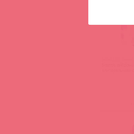
BI-014173 / 40826
Snappy виброма
клиторальным 
(
0