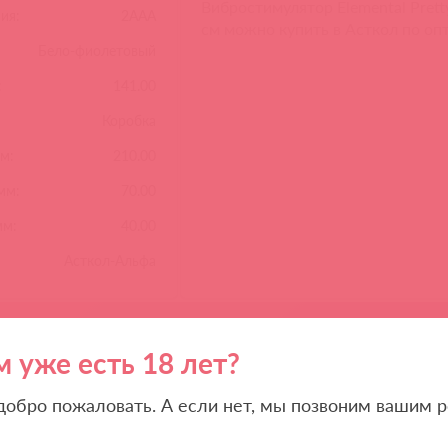
Вибростимулятор Elemental Pretty
ия:
2ААA
см можно купить в Асткол по оп
Бело-фиолетовый
:
141.00
Коробка
м:
210.00
мм:
70.00
мм:
40.00
Асткол-Альфа
Похожие товары
м уже есть 18 лет?
 добро пожаловать. А если нет, мы позвоним вашим р