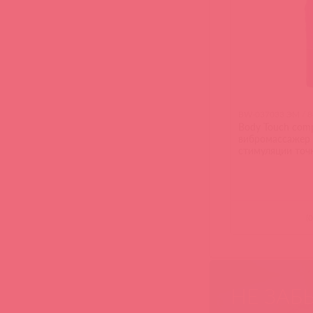
BW-037033 ЭМ / 
Body Touch com
вибромассажер
стимуляции точ
(
0
НЕ ЗАБ