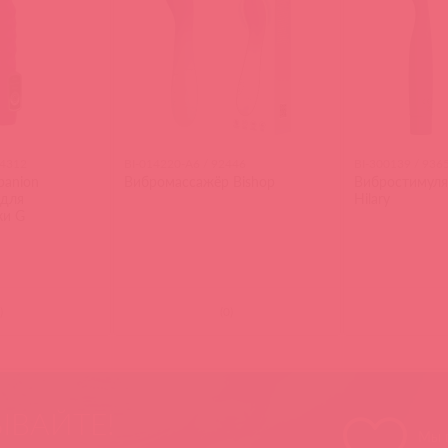
84312
BI-014220-A6 / 92446
BI-300139 / 936
panion
Вибромассажёр Bishop
Вибростимуля
 для
Hilary
ки G
)
(
0
)
ЫВАЙТЕ!
Мы п