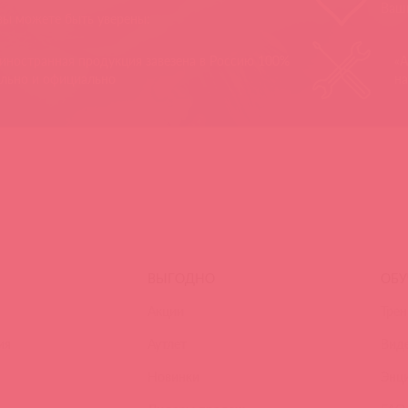
Ваш
 вы можете быть уверены:
 иностранная продукция завезена в Россию 100%
«А
ально и официально
на
ВЫГОДНО
ОБУ
Акции
Трен
ия
Аутлет
Вид
Новинки
Энц