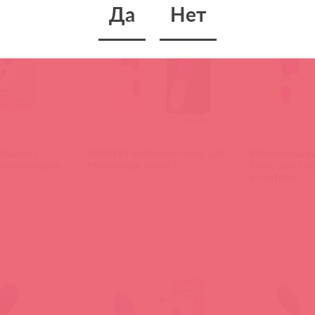
Да
Нет
BI-014221-0603S / 46316
BI-014218-1 / 6
ссажер с
SHARLES вибромассажер для
Вибромассажер
стимулятором
стимуляции точки G
Bruno для сти
и клитора
)
(
0
)