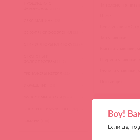
ПРОДУКЦИЯ С
Тип элемента питан
ФЕРОМОНАМИ
(16)
Цвет:
СЕКС-МАШИНЫ
(28)
Вес с упаковкой, гр
СЕКС-ПРИСПОСОБЛЕНИЯ
(22)
Тип упаковки:
СТИМУЛЯТОРЫ КЛИТОРА
(129)
Высота упаковки, м
СТРАПОНЫ И
Ширина упаковки, 
ФАЛЛОПРОТЕЗЫ
(149)
Глубина упаковки, 
ТРЕНАЖЕРЫ КЕГЕЛЯ
(22)
Поставщик:
УКРАШЕНИЯ
(24)
ФАЛЛОИМИТАТОРЫ
(270)
ЭЛЕКТРОСТИМУЛЯТОРЫ
(83)
Воу! Ва
ЭльМято
(108)
Если да, то