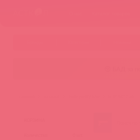
О нас
Каталог товаров
Бренды
Категории
Новинки
😚 БАД за п
главная
каталог
baile pretty love
bi-014812-a6
КОРЗИНА
Количество:
0
шт.