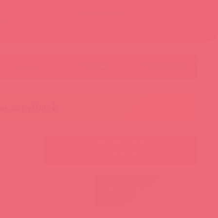
Контакты
Корзина
ст
Личный кабинет
+7 495 787-98-83
Акции
Лидеры
Товар в пути
чи за рубль 🕯️
Ваш менеджер:
Авторизуйтесь
ПОИСК ПО ФИЛЬТРАМ