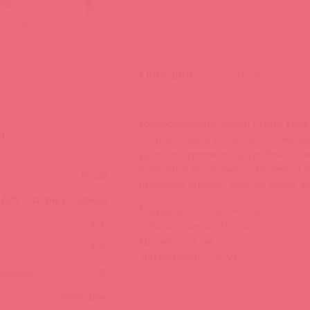
Бронь дру
Остаток:
клиента
Описание
Сертификаты
Головокружительный
Pretty Love
и
устроить шоу. Позвольте тонком
удовольствием, когда вибратор 
вибрации вы поймете, почему! П
Китай
щелчком кнопки, находя своих ф
ABS Пластик / Силикон
Материал: Силикон, АБС
19.00
Общая длина: 10,5 см
Диаметр: 4 см
3.20
Тип батареи: 2 ААА
брации:
30
Pretty Love