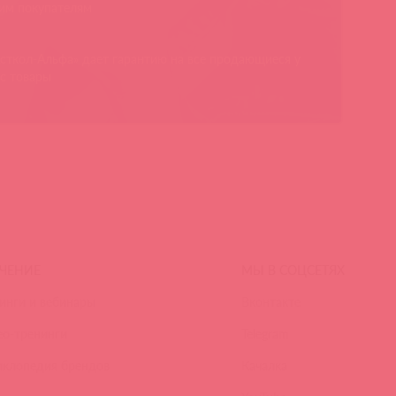
им покупателям
сткол-Альфа» дает гарантию на все продающиеся у
с товары
ЧЕНИЕ
МЫ В СОЦСЕТЯХ
инги и вебинары
Вконтакте
ео-тренинги
Telegram
иклопедия брендов
Качалка