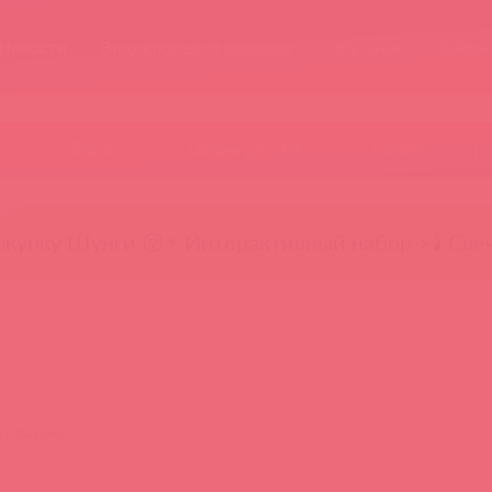
Новости
Энциклопедия брендов
Обучение
Тайфе
БАДы
Скидки до -50%
Гляньте
окупку Шунги 😚
⚡ Интерактивный набор ⚡
🕯️ Све