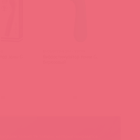
52
BI-014723-4 ЭМ / 93779
тор зоны G
Вибростимулятор точки G,
бирюзовый
(
0
)
(
0
)
родаем только те товары, которые понравятся