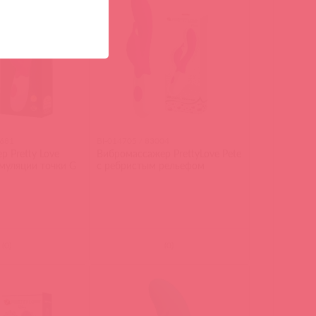
6681
BI-014705 / 83004
 Pretty Love
Вибромассажер PrettyLove Pete
муляции точки G
c ребристым рельефом
(
0
)
(
0
)