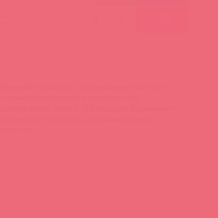
гими
-
+
ми:
 Elemetal
, вибратор с 30 функциями знает, как
у силиконовому корпусу наполнить вас
касается вашей зоны G. А благодаря 30 режимам
ереключайте скорости и пульсации одним
аворитов.