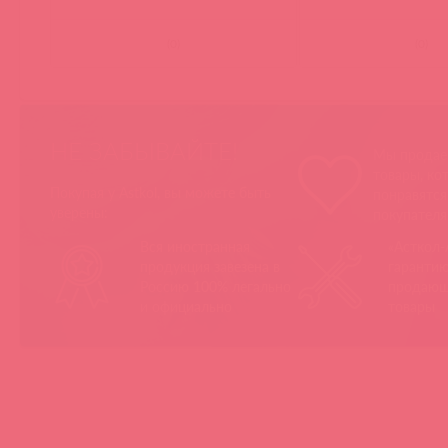
(
0
)
(
0
)
НЕ ЗАБЫВАЙТЕ!
Мы продае
товары, ко
Покупая у Astkol, вы можете быть
понравятс
уверены:
покупател
Вся иностранная
«Асткол-
продукция завезена в
гарантию
Россию 100% легально
продающ
и официально
товары