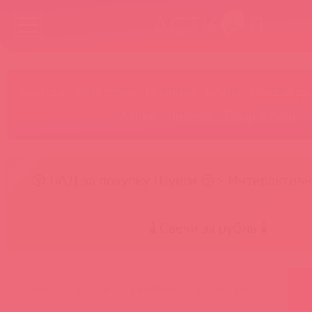
Бренды
Категории
Новинки
БАДы
Скидки до
Акции
Лидеры
Товар в пути
😚 БАД за покупку Шунги 😚
⚡ Интерактивн
🕯️ Свечи за рубль 🕯️
главная
каталог
pipedream
3250-25 pd