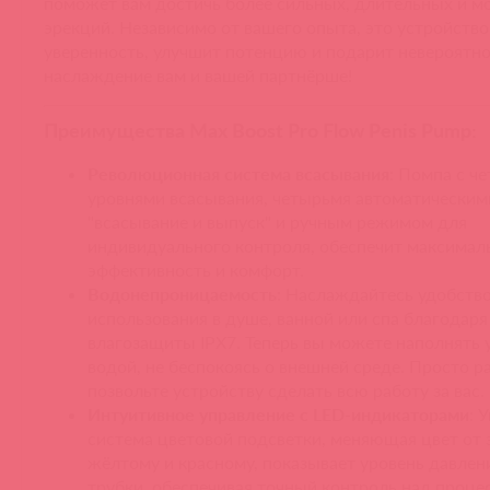
поможет вам достичь более сильных, длительных и 
эрекций. Независимо от вашего опыта, это устройств
уверенность, улучшит потенцию и подарит невероятн
наслаждение вам и вашей партнёрше!
Преимущества Max Boost Pro Flow Penis Pump:
Революционная система всасывания
: Помпа с ч
уровнями всасывания, четырьмя автоматически
"всасывание и выпуск" и ручным режимом для
индивидуального контроля, обеспечит максима
эффективность и комфорт.
Водонепроницаемость
: Наслаждайтесь удобств
использования в душе, ванной или спа благодаря
влагозащиты IPX7. Теперь вы можете наполнять 
водой, не беспокоясь о внешней среде. Просто р
позвольте устройству сделать всю работу за вас.
Интуитивное управление с LED-индикаторами
: 
система цветовой подсветки, меняющая цвет от 
жёлтому и красному, показывает уровень давлен
трубки, обеспечивая точный контроль над проце