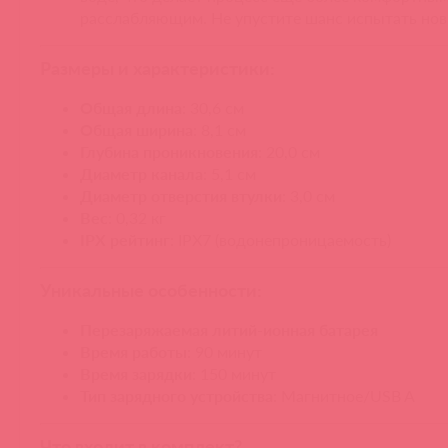
расслабляющим. Не упустите шанс испытать но
Размеры и характеристики:
Общая длина
: 30,6 см
Общая ширина
: 8,1 см
Глубина проникновения
: 20,0 см
Диаметр канала
: 5,1 см
Диаметр отверстия втулки
: 3,0 см
Вес
: 0,32 кг
IPX рейтинг
: IPX7 (водонепроницаемость)
Уникальные особенности:
Перезаряжаемая литий-ионная батарея
Время работы
: 90 минут
Время зарядки
: 150 минут
Тип зарядного устройства
: Магнитное/USB A
Что входит в комплект?