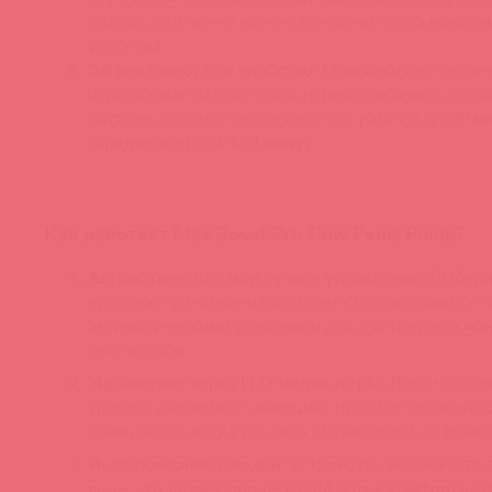
хотите, подсветку можно выключить для максим
удобства.
Эффективность и удобство
: Максимально удобны
использовании благодаря перезаряжаемой лити
батарее, с продолжительностью работы
до 90 м
зарядке всего за 150 минут
.
Как работает Max Boost Pro Flow Penis Pump?
Автоматическое или ручное управление
: Выбер
четырьмя режимами постоянного всасывания и 
автоматическими режимами для достижения ма
результатов.
Управление через LED-индикаторы
: Легко отсл
уровень давления с помощью цветных индикатор
точно знать, когда достичь оптимального эффект
Использование с водой
: Устройство можно испол
воде, что делает процесс ещё более комфортным