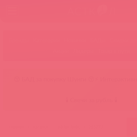
Бренды
Категории
Новинки
БАДы
Скидки до
Акции
Лидеры
Товар в пути
😚 БАД за покупку Шунги 😚
⚡ Интерактивн
🕯️ Свечи за рубль 🕯️
главная
каталог
adrien lastic
265773