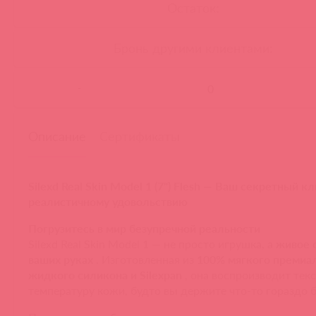
Остаток:
Бронь другими клиентами:
-
Описание
Сертификаты
Silexd Real Skin Model 1 (7") Flesh — Ваш секретный к
реалистичному удовольствию
Погрузитесь в мир безупречной реальности
Silexd Real Skin Model 1 — не просто игрушка, а
живое 
ваших руках
. Изготовленная из
100% мягкого премиа
жидкого силикона и Silexpan
, она воспроизводит текс
температуру кожи, будто вы держите что-то гораздо б