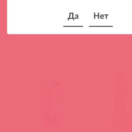
Да
Нет
5510-21 PD ЭМ / 87217
EN-DD-5873-2 / 87386
Фаллоимитатор на присоске 11
Evolved REAL SUPPL
Cock with Balls телесный King
Фаллоимитатор гибк
Cock
(
0
)
(
0
)