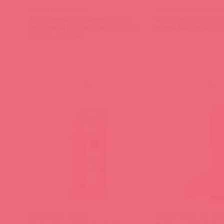
5752-11 PD / 91604
5548200000 ЭМ / 93794
Прозрачный фаллоимитатор с
Фаллоимитатор с п
мошонкой на присоске King Cock
кожей Nature Skin 20
Clear 6, розовый
(
0
)
(
0
)
BW-008168 / 93818
1700-07 CD DJ ЭМ / 938