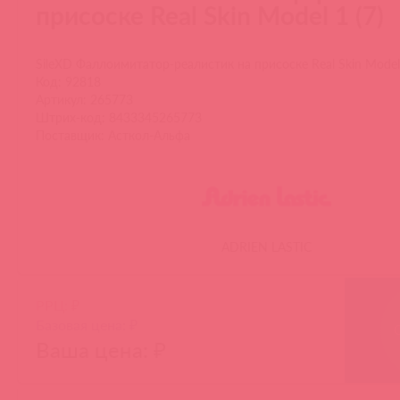
присоске Real Skin Model 1 (7)
SileXD Фаллоимитатор-реалистик на присоске Real Skin Model 
Код: 92818
Артикул: 265773
Штрих-код: 8433345265773
Поставщик: Асткол-Альфа
ADRIEN LASTIC
РРЦ: ₽
Базовая цена: ₽
Ваша цена: ₽