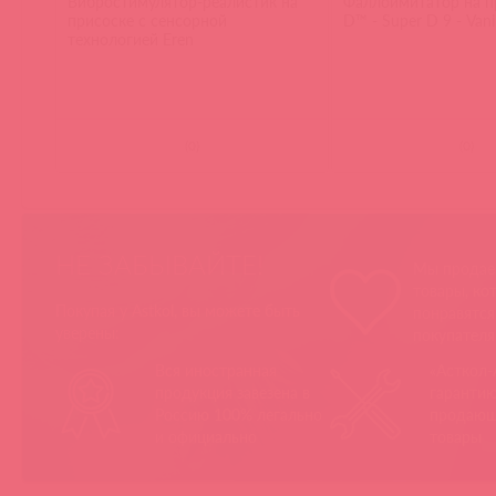
Вибростимулятор-реалистик на
Фаллоимитатор на п
присоске c сенсорной
D™ - Super D 9 - Vanil
технологией Eren
(
0
)
(
0
)
НЕ ЗАБЫВАЙТЕ!
Мы продае
товары, ко
Покупая у Astkol, вы можете быть
понравятс
уверены:
покупател
Вся иностранная
«Асткол-
продукция завезена в
гарантию
Россию 100% легально
продающ
и официально
товары