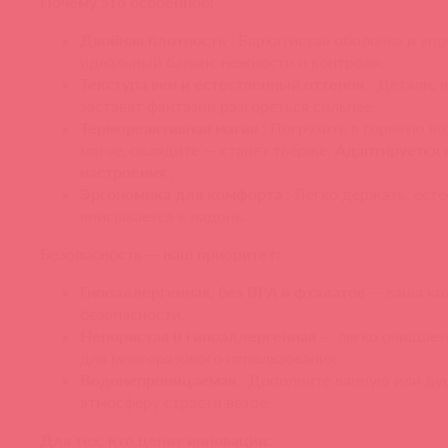
Почему это особенное:
Двойная плотность
: Бархатистая оболочка и уп
идеальный баланс нежности и контроля.
Текстура вен и естественный оттенок
: Детали, 
заставят фантазии разгореться сильнее.
Термореактивная магия
: Погрузите в горячую в
мягче, охладите — станет тверже.
Адаптируется 
настроения
.
Эргономика для комфорта
: Легко держать, ест
вписывается в ладонь.
Безопасность — наш приоритет:
Гипоаллергенная, без BPA и фталатов
— ваша ко
безопасности.
Непористая и гипоаллергенная
— легко очищает
для многоразового использования.
Водонепроницаемая
: Дополните ванную или ду
атмосферу страсти везде.
Для тех, кто ценит инновации: