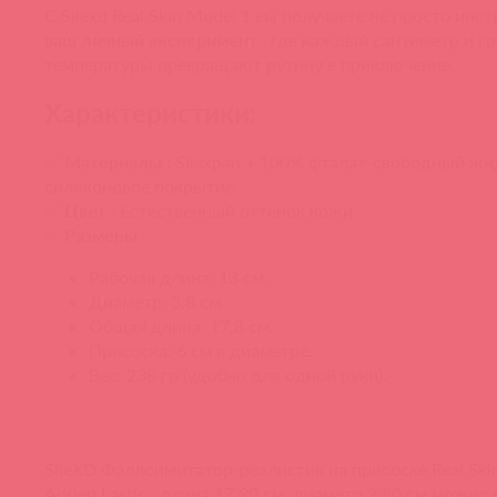
С Silexd Real Skin Model 1 вы получаете не просто ин
ваш личный эксперимент
, где каждый сантиметр и г
температуры превращают рутину в приключение.
Характеристики:
✅
Материалы
: Silexpan + 100% фталат-свободный жи
силиконовое покрытие.
✅
Цвет
: Естественный оттенок кожи.
✅
Размеры
:
Рабочая длина: 13 см.
Диаметр: 3,8 см
Общая длина: 17,8 см.
Присоска: 6 см в диаметре.
Вес: 238 гр (удобно для одной руки).
SileXD Фаллоимитатор-реалистик на присоске Real Skin
Adrien Lastic , длина 17.80 см, диаметр 3.80 см можно 