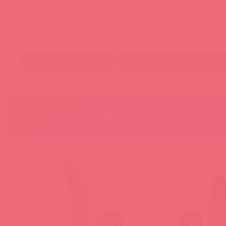
Асткол по оптовой цене онлайн
Теги
adrien lastic silexd
акция полный компле
Похожие товары