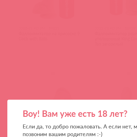
5508-21 PD ЭМ / 84321
5532-22 PD ЭМ / 86759
Фаллоимитатор на присоске 9
Фаллоимитатор реал
Cock with Balls
утолщенный King Co
Tan загорелый
(
0
)
(
0
)
Воу! Вам уже есть 18 лет?
Если да, то добро пожаловать. А если нет, 
позвоним вашим родителям :-)