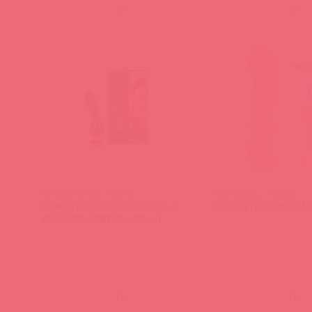
(
0
)
(
0
)
SH-SANYA-304 / 89053
BW-500054 / 92814
SANYA Гибкий эргономичный
Вибростимулятор Abi
вибростимулятор, черный
(
0
)
(
0
)