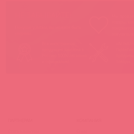
НЕ ЗАБЫВАЙТЕ!
Мы продае
товары, ко
Покупая у Astkol, вы можете быть
понравятс
уверены:
покупател
Вся иностранная
«Асткол-
продукция завезена в
гарантию
Россию 100% легально
продающ
и официально
товары
ПАРТНЕРАМ
КОМПАНИЯ
Стать клиентом
О нас