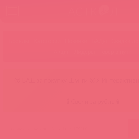
Бренды
Категории
Новинки
БАДы
Скидки до
Акции
Лидеры
Товар в пути
😚 БАД за покупку Шунги 😚
⚡ Интерактивн
🕯️ Свечи за рубль 🕯️
главная
каталог
zalo
f04101