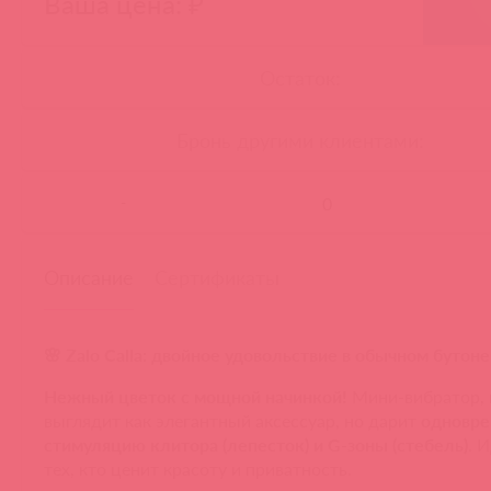
Ваша цена: ₽
Остаток:
Бронь другими клиентами:
-
Описание
Сертификаты
🌸 Zalo Calla: двойное удовольствие в обычном бутоне
Нежный цветок с мощной начинкой!
Мини-вибратор,
выглядит как элегантный аксессуар, но дарит
одновр
стимуляцию клитора (лепесток) и G-зоны (стебель)
. 
тех, кто ценит красоту и приватность.