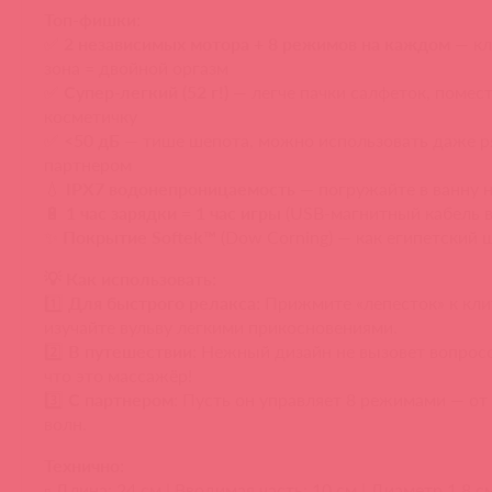
Топ-фишки:
✅
2 независимых мотора + 8 режимов на каждом
— кл
зона = двойной оргазм
✅
Супер-легкий (52 г!)
— легче пачки салфеток, помест
косметичку
✅
<50 дБ
— тише шепота, можно использовать даже р
партнером
💧
IPX7 водонепроницаемость
— погружайте в ванну н
🔋
1 час зарядки = 1 час игры
(USB-магнитный кабель в
✨
Покрытие Softek™
(Dow Corning) — как египетский 
💡 Как использовать:
1️⃣
Для быстрого релакса:
Прижмите «лепесток» к кли
изучайте вульву легкими прикосновениями.
2️⃣
В путешествии:
Нежный дизайн не вызовет вопросо
что это массажёр!
3️⃣
С партнером:
Пусть он управляет 8 режимами — от
волн.
Технично:
▫️ Длина: 24 см | Вводимая часть: 10 см | Диаметр 1,8 с