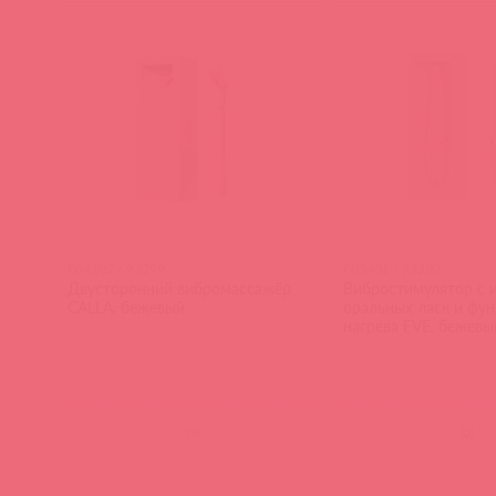
F04102 / 93299
F03401 / 93300
Двусторонний вибромассажёр
Вибростимулятор с 
CALLA, бежевый
оральных ласк и фу
нагрева EVE, бежевы
(
0
)
(
0
)