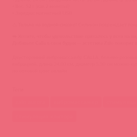
▫️ Вес:
52 г
(как 2 монеты!)
▫️ Зарядка: магнитный USB
⚠️
Только на водной смазке!
Силикон повреждает пок
➡️ Хотите, чтобы удовольствие пряталось у всех на ви
Добавьте Calla в свои будни — эстетика Zalo покорит в
Двусторонний вибромассажёр CALLA, бежево-розовый
вибрацией, длина 24.00 см, диаметр 5.30 см можно ку
по оптовой цене онлайн
Теги
zalo aurora
вибромассажер
стимуляци
стимуляция клитора