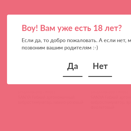
(
0
)
(
0
)
Воу! Вам уже есть 18 лет?
Если да, то добро пожаловать. А если нет, 
позвоним вашим родителям :-)
Да
Нет
SH-SANYA-302 / 89051
SH-SANYA-303 / 89052
SANYA Гибкий эргономичный
SANYA Гибкий эрго
вибростимулятор, нежно-розовый
вибростимулятор, яр
фиолетовый