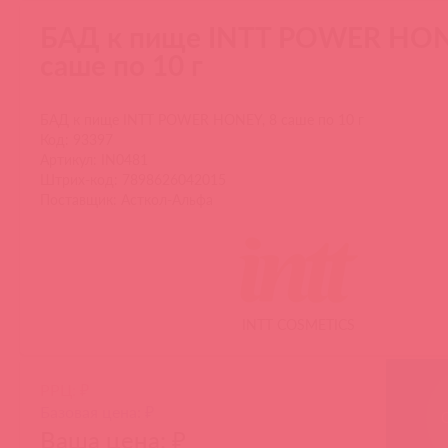
БАД к пище INTT POWER HON
саше по 10 г
БАД к пище INTT POWER HONEY, 8 саше по 10 г
Код: 93397
Артикул: IN0481
Штрих-код: 7898626042015
Поставщик: Асткол-Альфа
INTT COSMETICS
РРЦ: ₽
Базовая цена: ₽
Ваша цена: ₽