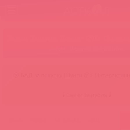
Бренды
Категории
Новинки
БАДы
Скидки до
Акции
Лидеры
Товар в пути
😚 БАД за покупку Шунги 😚
⚡ Интерактивн
🕯️ Свечи за рубль 🕯️
главная
каталог
intt cosmetics
in0481