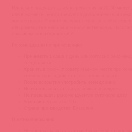
Идеально подходит для употребления
за 20-30 минут
или в моменты, когда требуется дополнительная энерг
концентрация. Просто разорвите саше, вылейте соде
или разведите в небольшом количестве воды. Наслаж
приливом сил и бодрости! ⚡
Рекомендации по применению:
Принимать 1 саше в день
или согласно рекомен
специалиста.
Хранить
в сухом, проветриваемом месте при ком
температуре, вдали от света, тепла и влаги.
После вскрытия употребить немедленно.
Не использовать
, если упаковка повреждена.
Не превышать рекомендуемую суточную дозу.
Упаковка:
8 саше по 10 г
Страна производства:
Бразилия
Противопоказания:
Не предназначен для детей, беременных и корм