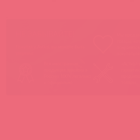
(
0
)
(
0
)
НЕ ЗАБЫВАЙТЕ!
Мы продае
товары, ко
Покупая у Astkol, вы можете быть
понравятс
уверены:
покупател
Вся иностранная
«Асткол-
продукция завезена в
гарантию
Россию 100% легально
продающ
и официально
товары