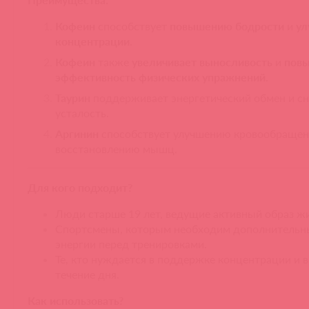
Кофеин
способствует
повышению бодрости
и
у
концентрации
.
Кофеин
также
увеличивает выносливость
и
пов
эффективность физических упражнений
.
Таурин
поддерживает энергетический обмен и с
усталость.
Аргинин
способствует улучшению кровообращен
восстановлению мышц.
Для кого подходит?
Люди старше 19 лет, ведущие активный образ ж
Спортсмены, которым необходим дополнительн
энергии перед тренировками.
Те, кто нуждается в поддержке концентрации и 
течение дня.
Как использовать?