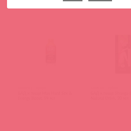
SNMHS1 / 93430
6908 SG / 93749
БАД к пище Мах Нard Sex &
БАД к пище Shunga 
Energy Boost, 59 мл
Natural Drink, 20 мл