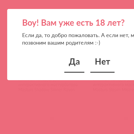
Воу! Вам уже есть 18 лет?
Если да, то добро пожаловать. А если нет, 
позвоним вашим родителям :-)
Да
Нет
MAS014 / 93622
MAS016 / 93624
Сменная насадка для
Сменная насадка дл
интерактивного мастурбатора
интерактивного мас
Masturs Shadow Sinner Raven
Masturs Steam Mistre
(
0
)
(
0
)