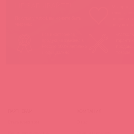
НЕ ЗАБЫВАЙТЕ!
Мы продае
товары, ко
Покупая у Astkol, вы можете быть
понравятс
уверены:
покупател
Вся иностранная
«Асткол-
продукция завезена в
гарантию
Россию 100% легально
продающ
и официально
товары
ПАРТНЕРАМ
КОМПАНИЯ
Стать клиентом
О нас
Наши преимущества
Скидки и условия