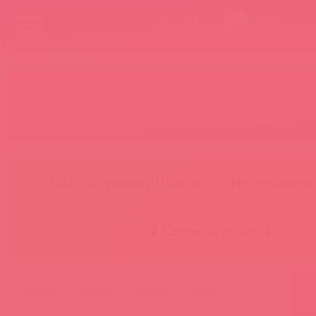
Бренды
Категории
Новинки
БАДы
Скидки до
Акции
Лидеры
Товар в пути
😚 БАД за покупку Шунги 😚
⚡ Интерактивн
🕯️ Свечи за рубль 🕯️
главная
каталог
masturs
mas015