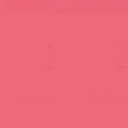
Похожие товары
S08F / 88301
SF003B / 88302
Сменная насадка для
Сменная насадка дл
мастурбатора Sam Neo
мастурбатора Robin