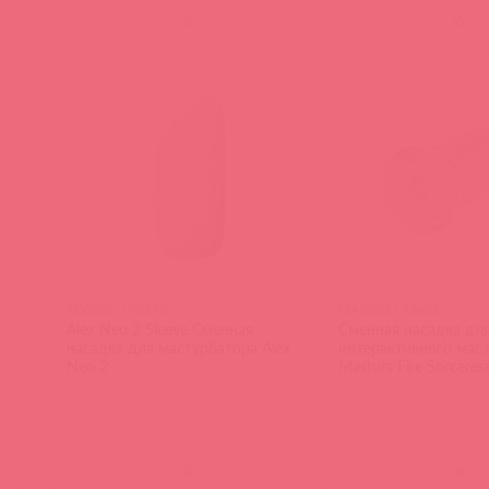
(
0
)
(
0
)
SD063G / 90550
MAS013 / 93621
Alex Neo 2 Sleeve Сменная
Сменная насадка дл
насадка для мастурбатора Alex
интерактивного мас
Neo 2
Masturs Fire Sorceress
(
0
)
(
0
)