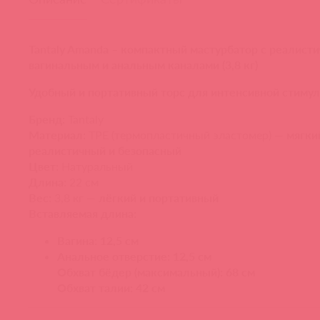
Tantaly Amanda – компактный мастурбатор с реалист
вагинальным и анальным каналами (3,8 кг)
Удобный и портативный торс для интенсивной стиму
Бренд:
Tantaly
Материал:
TPE (термопластичный эластомер) —
мягки
реалистичный и безопасный
Цвет:
Натуральный
Длина:
22 см
Вес:
3,8 кг —
лёгкий и портативный
Вставляемая длина:
Вагина: 12,5 см
Анальное отверстие: 12,5 см
Обхват бёдер (максимальный): 68 см
Обхват талии: 42 см