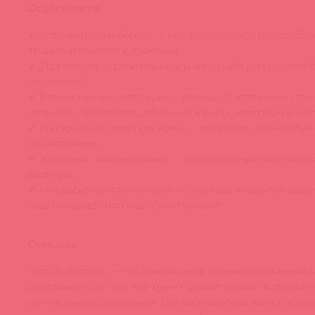
Особенности:
✔ Компактный и лёгкий — вес 3,8 кг делает его удобн
транспортировки и хранения.
✔ Два канала — вагинальный и анальный для разнооб
ощущений.
✔ Реалистичные текстуры — вагина с 5 крупными гра
сильной стимуляции, анальный канал с имитацией нас
✔ Натуральная текстура кожи — визуально и тактильн
от настоящей.
✔ Удобство использования — простота очистки и ком
размеры.
✔ Интенсивная стимуляция — узкий вагинальный канал
обеспечивает плотное обхватывание.
Описание
Tantaly Amanda — это компактный и функциональный 
созданный для тех, кто ценит реалистичность, портат
интенсивные ощущения. Его вагинальный канал оснащ