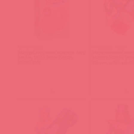
RD433 / 92558
MAS002BLK / 93617
Мастурбатор мини полуторс Fuck
Интерактивный маст
Me Silly To Go, Petite Fantasy
Masturs Shadow Sinne
Bubble Butt
Вакуум, вибрация, по
(
0
)
(
0
)