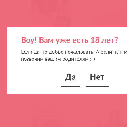
Воу! Вам уже есть 18 лет?
Если да, то добро пожаловать. А если нет, 
M10-003-8 / 61060
BM-009107Z-1 / 71807
позвоним вашим родителям :-)
ISABEL, мастурбатор мини-кукла
Мастурбатор вагина-
вагина, без вибрации
вибрацией Crazy Bull
Ass
Да
Нет
(
0
)
(
0
)