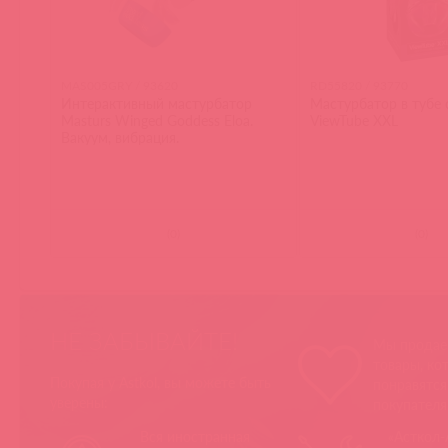
MAS005GRY / 93620
RD55820 / 93770
Интерактивный мастурбатор
Мастурбатор в тубе 
Masturs Winged Goddess Eloa.
ViewTube XXL
Вакуум, вибрация.
(
0
)
(
0
)
НЕ ЗАБЫВАЙТЕ!
Мы продае
товары, ко
Покупая у Astkol, вы можете быть
понравятс
уверены:
покупател
Вся иностранная
«Асткол-