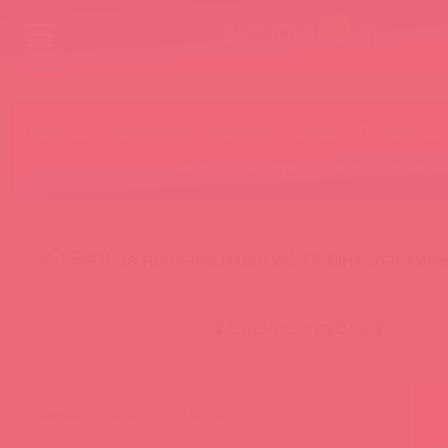
Бренды
Категории
Новинки
БАДы
Скидки до
Акции
Лидеры
Товар в пути
😚 БАД за покупку Шунги 😚
⚡ Интерактивн
🕯️ Свечи за рубль 🕯️
главная
каталог
tantaly
q-005-0158