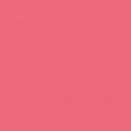
Тайфест
ОБУЧЕНИЕ
Тренинги и вебинары
Видео-тренинги
Энциклопедия брендов
FAQ
info@astkol.com
|
+7 495 787-98-83
129343, Россия, Москва, проезд Серебрякова, 14б, 
©1998-2026 Асткол-Альфа
политика обработки персональных данных
и
карта