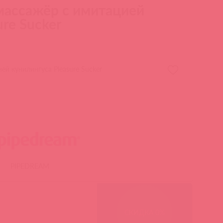
ассажёр с имитацией
re Sucker
й кунилингуса Pleasure Sucker
PIPEDREAM
СКИДКА 0%