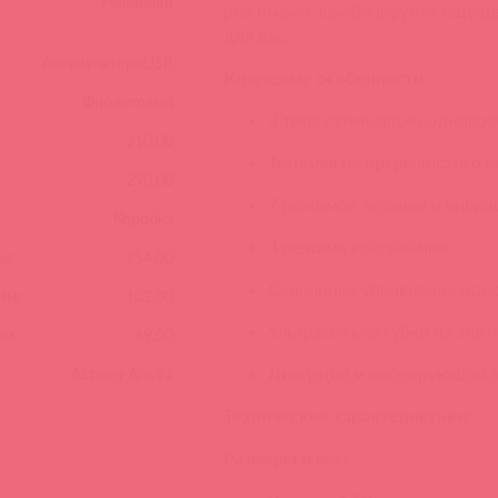
Pipedream
режимами, комбинируйте ощуще
для вас.
Аккумулятор+USB
Ключевые особенности:
Фиолетовый
3 типа стимуляции одновре
210.00
Технология прерывистого 
:
290.00
7 режимов лизания и вибра
Коробка
4 режима всасывания
м:
254.00
Сенсорное управление одн
мм:
102.00
Ультрамягкие губки из элит
мм:
69.00
Лижущий и вибрирующий 
Асткол-Альфа
Технические характеристики:
Размеры и вес: