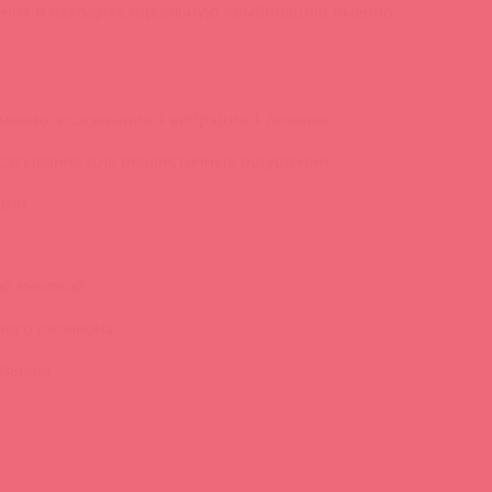
ния и находите идеальную комбинацию именно
менно: всасывание + вибрация + лизание
всасывания для реалистичных ощущений
ции
ой кнопкой
ного силикона
язычок