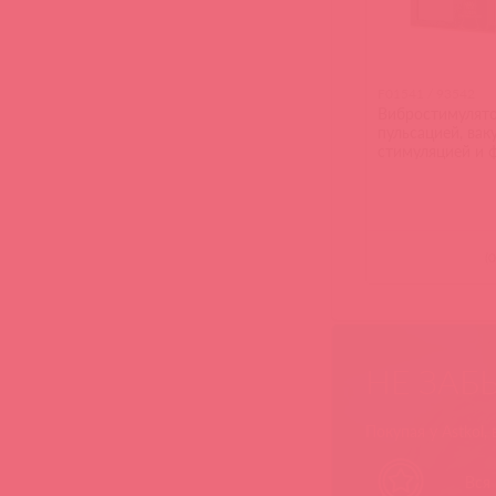
F01541 / 93542
Вибростимулято
пульсацией, ва
стимуляцией и 
нагрева QUEEN,
(
0
НЕ ЗАБ
Покупая у Astkol,
Вся