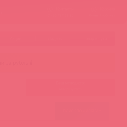
Контакты
Корзина
ст
Личный кабинет
+7 495 787-98-83
Акции
Лидеры
Товар в пути
чи за рубль 🕯️
Ваш менеджер:
Авторизуйтесь
ПОИСК ПО ФИЛЬТРАМ