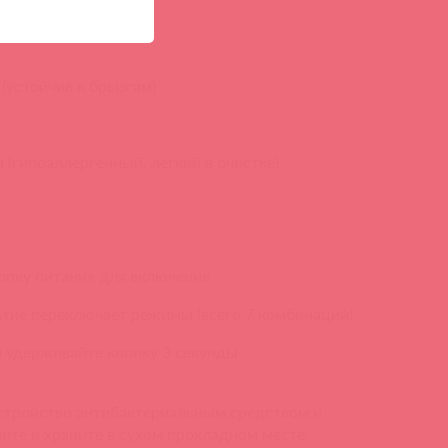
(устойчив к брызгам)
 (гипоаллергенный, легкий в очистке)
опку питания для включения
ие переключает режимы (всего 7 комбинаций)
 удерживайте кнопку 3 секунды
устройство антибактериальным средством и
ите и храните в сухом прохладном месте.