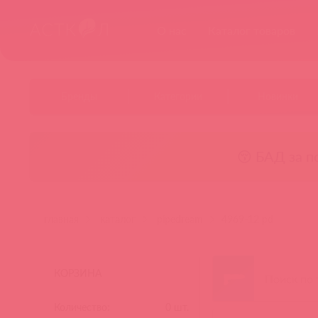
О нас
Каталог товаров
Бренды
Категории
Новинки
😚 БАД за п
главная
каталог
pipedream
4969-12 pd
КОРЗИНА
Количество:
0
шт.