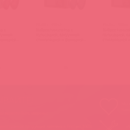
F01551 / 93543
F01561 / 93544
р с
Вибростимулятор с
Вибростимуля
куумной
пульсацией, вакуумной
пульсацией, в
функцией
стимуляцией и функцией
стимуляцией 
 красный
нагрева QUEEN, зелёный
нагрева QUEE
)
(
0
)
ЫВАЙТЕ!
Мы п
Ваш
 вы можете быть уверены:
 иностранная продукция завезена в Россию 100%
«А