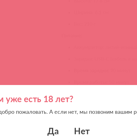
Высота: 17.8 см
Ширина: 6.1 см
Вес: 210 г
Питание:
Аккумулятор: литий-ионный
Зарядка: USB-C (кабель в к
Время зарядки
: 90 минут
Время работы
: 50 минут
Упаковка:
м уже есть 18 лет?
Высота коробки: 25.4 см
 добро пожаловать. А если нет, мы позвоним вашим р
Ширина коробки: 10.2 см
Глубина коробки: 6.9 см
Да
Нет