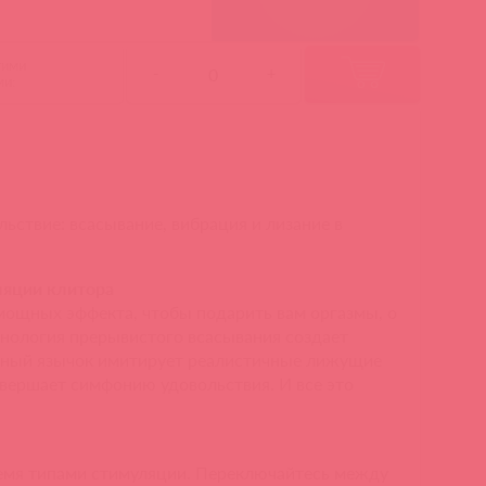
гими
-
+
ми:
льствие: всасывание, вибрация и лизание в
ляции клитора
мощных эффекта, чтобы подарить вам оргазмы, о
хнология прерывистого всасывания создает
жный язычок имитирует реалистичные лижущие
вершает симфонию удовольствия. И все это
ремя типами стимуляции. Переключайтесь между