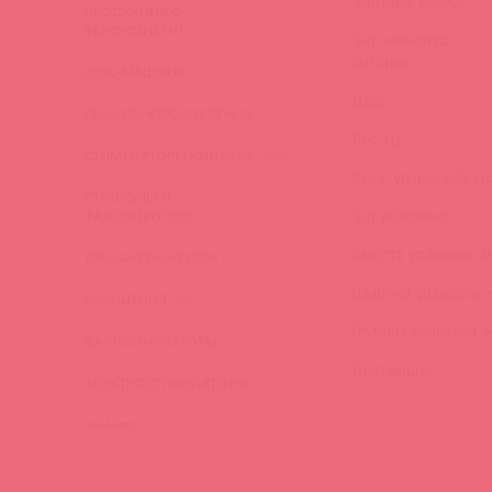
Торговая марка:
ПРОДУКЦИЯ С
ФЕРОМОНАМИ
(16)
Тип элемента
питания:
СЕКС-МАШИНЫ
(28)
Цвет:
СЕКС-ПРИСПОСОБЛЕНИЯ
(22)
Вес, гр:
СТИМУЛЯТОРЫ КЛИТОРА
(129)
Вес с упаковкой, гр
СТРАПОНЫ И
Тип упаковки:
ФАЛЛОПРОТЕЗЫ
(149)
Высота упаковки, м
ТРЕНАЖЕРЫ КЕГЕЛЯ
(22)
Ширина упаковки, 
УКРАШЕНИЯ
(24)
Глубина упаковки, 
ФАЛЛОИМИТАТОРЫ
(270)
Поставщик:
ЭЛЕКТРОСТИМУЛЯТОРЫ
(83)
ЭльМято
(108)