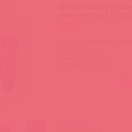
Вакуумный вибром
кунилингуса Pleasu
акция
Вакуумный вибромассажёр с имитацие
Код: 93767
Артикул: 4969-12 PD
Штрих-код: 603912364729
Поставщик: Асткол-Альфа
РРЦ: ₽
Базовая цена: ₽