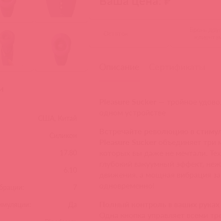
Ваша цена: ₽
Бронь дру
Остаток:
клиента
Описание
Сертификаты
и
Pleasure Sucker —
тройное удово
одном устройстве
США, Китай
Встречайте революцию в стиму
Силикон
Pleasure Sucker
объединяет три 
которых вы даже не мечтали. Те
17.80
глубокий вакуумный эффект, не
6.10
движения, а мощная вибрация за
одновременно!
брации:
7
Полный контроль в ваших руках
имуляции:
Да
Одна кнопка управляет всеми т