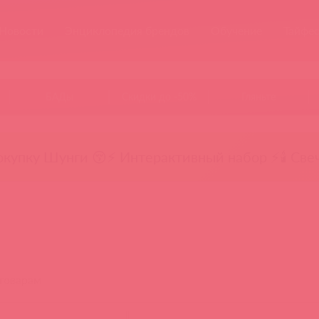
Новости
Энциклопедия брендов
Обучение
Тайфе
БАДы
Скидки до -50%
Гляньте
окупку Шунги 😚
⚡ Интерактивный набор ⚡
🕯️ Све