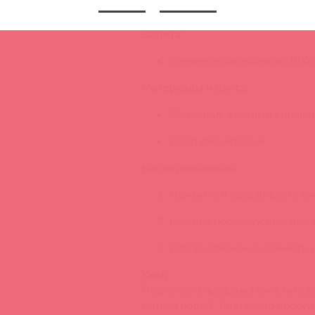
Вес в упаковке: 290 г
Защита:
Степень влагозащиты: IPX6 
Материалы и цвета:
Материал: элитный силикон
Цвет: фиолетовый
Как использовать:
Нажмите и удерживайте кн
Каждое последующее нажат
Для выключения нажмите и
Уход:
После использования очистите 
теплой водой. Тщательно просуш