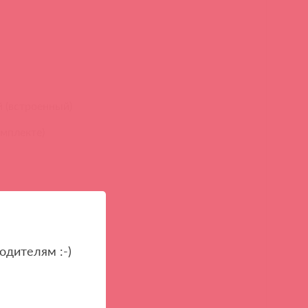
 (встроенный)
омплекте)
одителям :-)