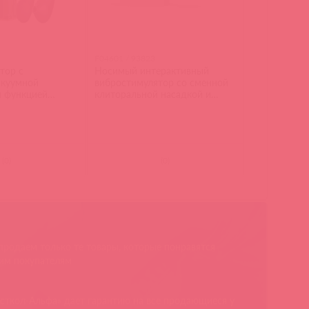
F04601 / 93823
тор с
Носимый интерактивный
акуумной
вибростимулятор со сменной
и функцией
клиторальной насадкой и
N, фиолетовый
пультом Deya
(
0
)
(
0
)
родаем только те товары, которые понравятся
им покупателям
сткол-Альфа» дает гарантию на все продающиеся у