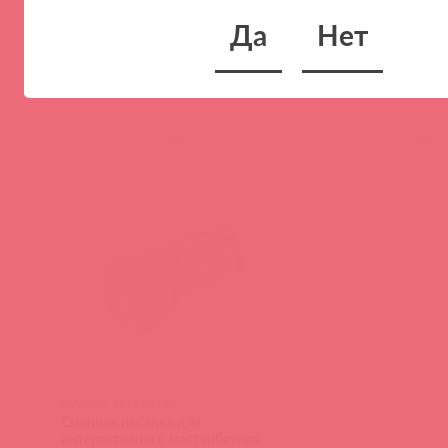
FETISH TENTATION Кляп, чёрный
Вибропуля Real Simpl
Да
Нет
(
0
)
(
0
)
MAS017 ЭМ / 93743
Сменная насадка для
интерактивного мастурбатора