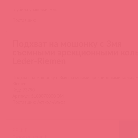
Глубина упаковки, мм:
Поставщик:
Подхват на мошонку с 3мя
съемными эрекционными кол
Leder-Riemen
Подхват на мошонку с 3мя съемными эрекционными кольцам
Riemen
Код: 93790
Артикул: 5108070000 ЭМ
Поставщик: Асткол-Альфа
РРЦ: ₽
Базовая цена: ₽