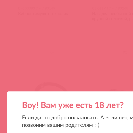
BI-300083 ЭМ / 93149
CS.011-M ЭМ / 93268
Вибростимулятор-кролик
Насадка необычной 
крупной головкой, р
(
0
)
(
0
)
Воу! Вам уже есть 18 лет?
Если да, то добро пожаловать. А если нет, 
позвоним вашим родителям :-)
5700630010 ЭМ / 93734
EN-RS-1249-2 ЭМ / 937