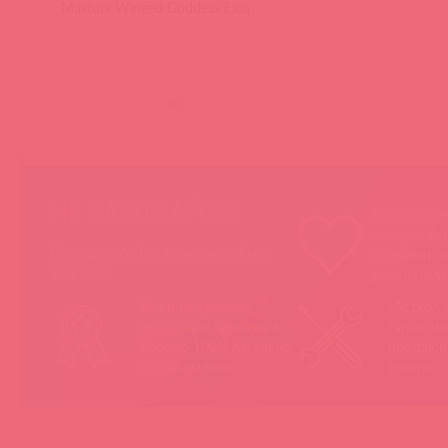
Masturs Winged Goddess Eloa
(
0
)
НЕ ЗАБЫВАЙТЕ!
Мы продае
товары, ко
Покупая у Astkol, вы можете быть
понравятс
уверены:
покупател
Вся иностранная
«Асткол-
продукция завезена в
гарантию
Россию 100% легально
продающ
и официально
товары