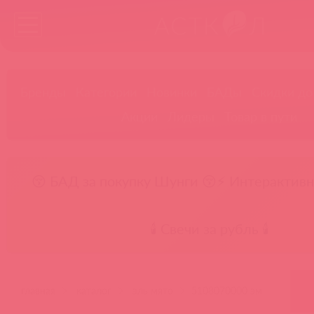
Бренды
Категории
Новинки
БАДы
Скидки до
Акции
Лидеры
Товар в пути
😚 БАД за покупку Шунги 😚
⚡ Интерактивн
🕯️ Свечи за рубль 🕯️
главная
каталог
эль мято
5108070000 эм