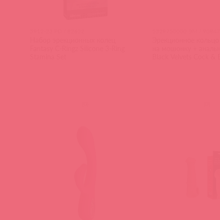
5912-23 PD / 82622
5329750000 ЭМ / 90847
Набор эрекционных колец
Эрекционное кольцо
Fantasy C-Ringz Silicone 3-Ring
на мошонку + аналь
Stamina Set
Black Velvets Cock & B
Plug
(
0
)
(
0
)