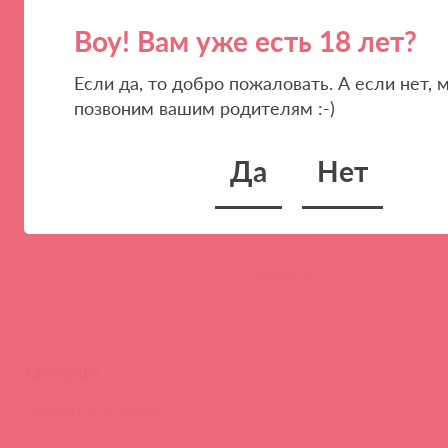
Воу! Вам уже есть 18 лет?
Если да, то добро пожаловать. А если нет, 
ПАРТНЕРАМ
КОМПАНИЯ
позвоним вашим родителям :-)
Стать клиентом
О нас
Да
Нет
Наши преимущества
Скидки и условия
Новости
Контакты
Вакансии
Тайфест
ОБУЧЕНИЕ
Тренинги и вебинары
Видео-тренинги