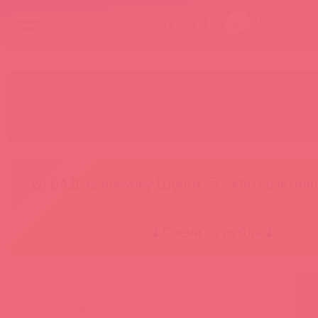
Бренды
Категории
Новинки
БАДы
Скидки до
Акции
Лидеры
Товар в пути
😚 БАД за покупку Шунги 😚
⚡ Интерактивн
🕯️ Свечи за рубль 🕯️
главная
аутлет
последняя распродажа 2021 года