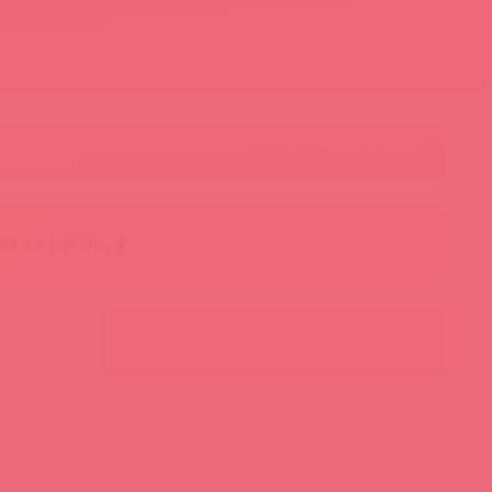
Контакты
Корзина
ст
Личный кабинет
+7 495 787-98-83
Акции
Лидеры
Товар в пути
чи за рубль 🕯️
Ваш менеджер:
Авторизуйтесь