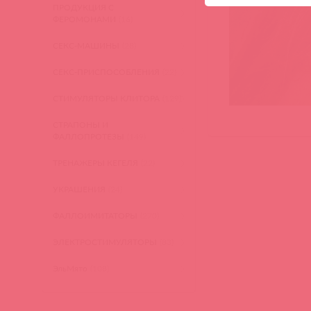
ПРОДУКЦИЯ С
ФЕРОМОНАМИ
(16)
СЕКС-МАШИНЫ
(28)
СЕКС-ПРИСПОСОБЛЕНИЯ
(22)
СТИМУЛЯТОРЫ КЛИТОРА
(129)
СТРАПОНЫ И
ФАЛЛОПРОТЕЗЫ
(149)
ТРЕНАЖЕРЫ КЕГЕЛЯ
(22)
УКРАШЕНИЯ
(24)
ФАЛЛОИМИТАТОРЫ
(270)
ЭЛЕКТРОСТИМУЛЯТОРЫ
(83)
ЭльМято
(108)