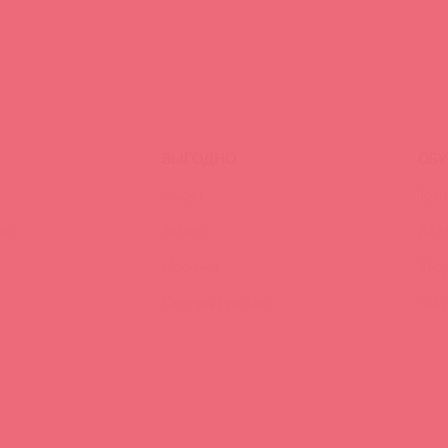
ВЫГОДНО
ОБУ
Акции
Трен
ия
Аутлет
Вид
Новинки
Энц
Лидеры продаж
FAQ