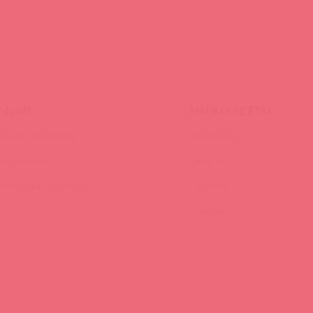
ЧЕНИЕ
МЫ В СОЦСЕТЯХ
инги и вебинары
Вконтакте
ео-тренинги
Telegram
иклопедия брендов
Качалка
YouTube