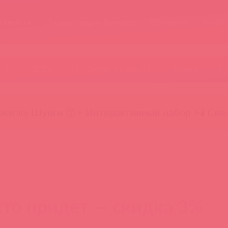
Новости
Энциклопедия брендов
Обучение
Тайфе
БАДы
Скидки до -50%
Гляньте
окупку Шунги 😚
⚡ Интерактивный набор ⚡
🕯️ Све
кто придет — скидка 3%