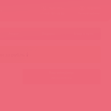
Контакты
Корзина
ст
Личный кабинет
+7 495 787-98-83
Акции
Лидеры
Товар в пути
чи за рубль 🕯️
Ваш менеджер:
Авторизуйтесь