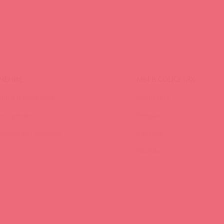
ЧЕНИЕ
МЫ В СОЦСЕТЯХ
инги и вебинары
Вконтакте
ео-тренинги
Telegram
иклопедия брендов
Качалка
YouTube