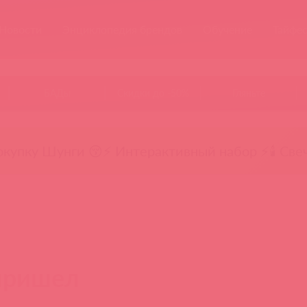
Новости
Энциклопедия брендов
Обучение
Тайфе
БАДы
Скидки до -50%
Гляньте
окупку Шунги 😚
⚡ Интерактивный набор ⚡
🕯️ Све
пришел