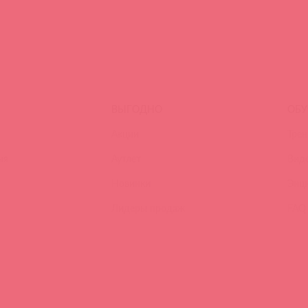
ВЫГОДНО
ОБУ
Акции
Трен
ия
Аутлет
Вид
Новинки
Энц
Лидеры продаж
FAQ