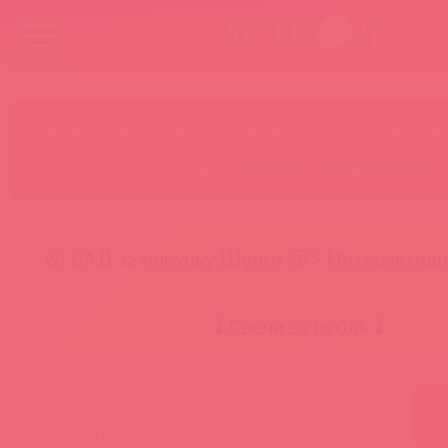
Бренды
Категории
Новинки
БАДы
Скидки до
Акции
Лидеры
Товар в пути
😚 БАД за покупку Шунги 😚
⚡ Интерактивн
🕯️ Свечи за рубль 🕯️
главная
новости
готовимся к поездке на тайфест