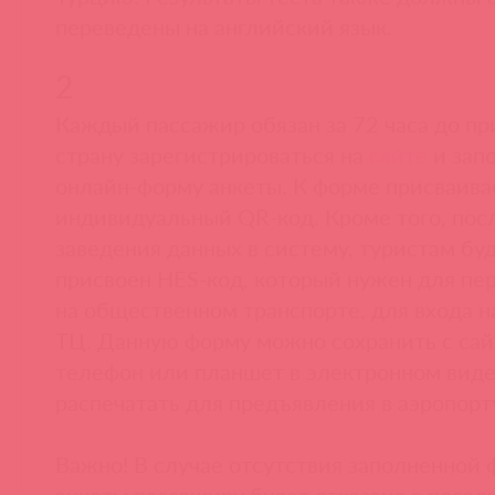
переведены на английский язык.
2
Каждый пассажир обязан за 72 часа до пр
страну зарегистрироваться на
сайте
и зап
онлайн-форму анкеты. К форме присваива
индивидуальный QR-код. Кроме того, пос
заведения данных в систему, туристам бу
присвоен HES-код, который нужен для п
на общественном транспорте, для входа н
ТЦ. Данную форму можно сохранить с сай
телефон или планшет в электронном вид
распечатать для предъявления в аэропорт
Важно! В случае отсутствия заполненной
анкеты пассажиру будет отказано в посадк