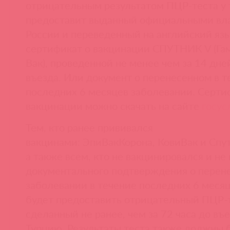
отрицательным результатом ПЦР-теста у т
предоставит выданный официальными вл
России и переведенный на английский яз
сертификат о вакцинации СПУТНИК V (Га
Вак), проведенной не менее чем за 14 дне
въезда. Или документ о перенесенном в т
последних 6 месяцев заболевании. Серти
вакцинации можно скачать на сайте
госус
Тем, кто ранее прививался
вакцинами: ЭпиВакКорона, КовиВак и Спу
а также всем, кто не вакцинировался и не
документального подтверждения о перен
заболевании в течение последних 6 меся
будет предоставить отрицательный ПЦР-т
сделанный не ранее, чем за 72 часа до въе
Турцию. Результаты теста также должны 