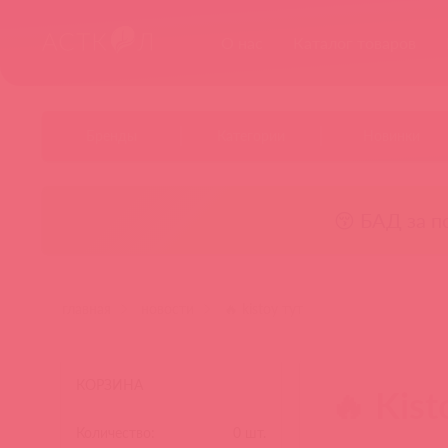
О нас
Каталог товаров
Бренды
Категории
Новинки
😚 БАД за п
главная
новости
🔥 kistoy тут
КОРЗИНА
🔥 Kist
Количество:
0
шт.