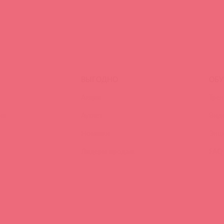
ВЫГОДНО
ОБУ
Акции
Трен
ия
Аутлет
Вид
Новинки
Энц
Лидеры продаж
FAQ