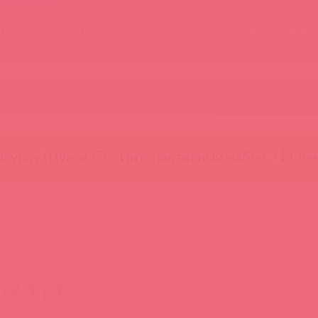
Новости
Энциклопедия брендов
Обучение
Тайфе
БАДы
Скидки до -50%
Гляньте
окупку Шунги 😚
⚡ Интерактивный набор ⚡
🕯️ Све
oy тут