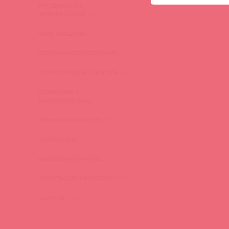
ПРОДУКЦИЯ С
ФЕРОМОНАМИ
(16)
СЕКС-МАШИНЫ
(28)
СЕКС-ПРИСПОСОБЛЕНИЯ
(22)
СТИМУЛЯТОРЫ КЛИТОРА
(129)
СТРАПОНЫ И
ФАЛЛОПРОТЕЗЫ
(149)
ТРЕНАЖЕРЫ КЕГЕЛЯ
(22)
УКРАШЕНИЯ
(24)
ФАЛЛОИМИТАТОРЫ
(270)
ЭЛЕКТРОСТИМУЛЯТОРЫ
(83)
ЭльМято
(108)