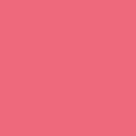
ЧЕНИЕ
МЫ В СОЦСЕТЯХ
инги и вебинары
Вконтакте
ео-тренинги
Telegram
иклопедия брендов
Качалка
YouTube