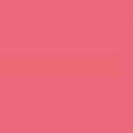
Контакты
Корзина
ст
Личный кабинет
+7 495 787-98-83
Акции
Лидеры
Товар в пути
чи за рубль 🕯️
Ваш менеджер:
Авторизуйтесь