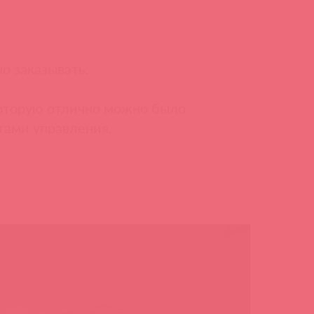
о заказывать.
 которую отлично можно было
тами управления.