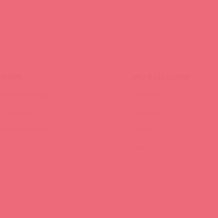
ЧЕНИЕ
МЫ В СОЦСЕТЯХ
инги и вебинары
Вконтакте
ео-тренинги
Telegram
иклопедия брендов
Качалка
YouTube