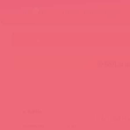
О нас
Каталог товаров
Бренды
Категории
Новинки
😚 БАД за п
главная
новости
новинки hot octopuss ⚡
КОРЗИНА
Новинк
Количество:
0
шт.