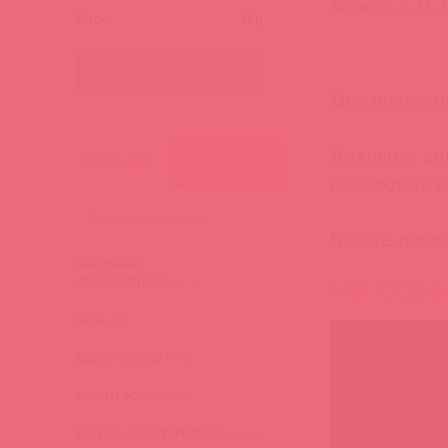
Асткол, 8.11.
Итог:
0
р.
ПЕРЕЙТИ В КОРЗИНУ
Две новые и
Анальная в
КАТЕГОРИИ
БРЕНДЫ
разглядеть 
Будьте перв
АНАЛЬНЫЕ
Hot Octop
СТИМУЛЯТОРЫ
(276)
БАДы
(3)
БДСМ, ФЕТИШ
(340)
БЬЮТИ ТОВАРЫ
(4)
ВАГИНЫ, МАСТУРБАТОРЫ
(473)