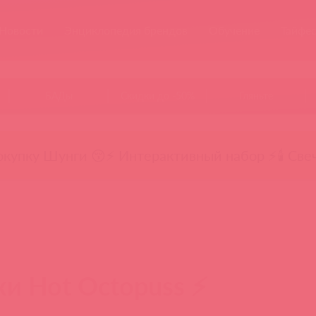
Новости
Энциклопедия брендов
Обучение
Тайфе
БАДы
Скидки до -50%
Гляньте
окупку Шунги 😚
⚡ Интерактивный набор ⚡
🕯️ Све
и Hot Octopuss ⚡