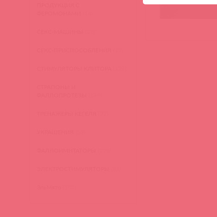
ПРОДУКЦИЯ С
ФЕРОМОНАМИ
(16)
СЕКС-МАШИНЫ
(28)
СЕКС-ПРИСПОСОБЛЕНИЯ
(22)
СТИМУЛЯТОРЫ КЛИТОРА
(127)
СТРАПОНЫ И
ФАЛЛОПРОТЕЗЫ
(149)
ТРЕНАЖЕРЫ КЕГЕЛЯ
(22)
УКРАШЕНИЯ
(24)
ФАЛЛОИМИТАТОРЫ
(270)
ЭЛЕКТРОСТИМУЛЯТОРЫ
(83)
ЭльМято
(108)