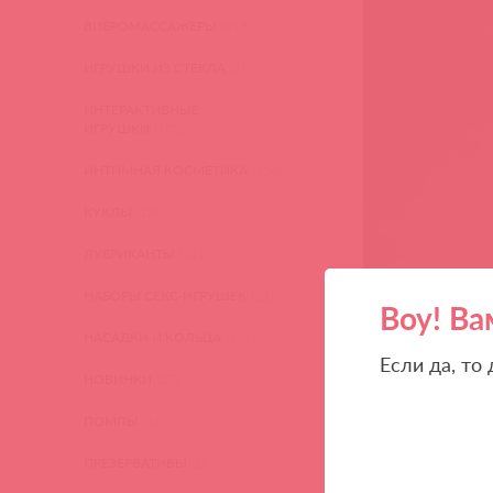
ВИБРОМАССАЖЕРЫ
(613)
ИГРУШКИ ИЗ СТЕКЛА
(2)
ИНТЕРАКТИВНЫЕ
ИГРУШКИ
(102)
ИНТИМНАЯ КОСМЕТИКА
(358)
КУКЛЫ
(13)
ЛУБРИКАНТЫ
(317)
НАБОРЫ СЕКС-ИГРУШЕК
(23)
Воу! Ва
НАСАДКИ И КОЛЬЦА
(271)
Если да, то
НОВИНКИ
(27)
ПОМПЫ
(51)
ПРЕЗЕРВАТИВЫ
(2)