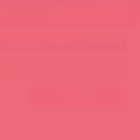
Контакты
Корзина
ст
Личный кабинет
+7 495 787-98-83
Акции
Лидеры
Товар в пути
чи за рубль 🕯️
Ваш менеджер:
Авторизуйтесь