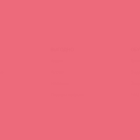
ВЫГОДНО
ОБУ
Акции
Трен
ия
Аутлет
Вид
Новинки
Энц
Лидеры продаж
FAQ