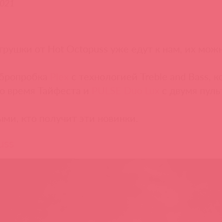
2021
грушки от Hot Octopuss уже едут к нам, их можн
ибропробка
Plex
с технологией Treble and Bass,
во время Тайфеста и
PULSE Duo Lux
с двумя пуль
ыми, кто получит эти новинки.
uss