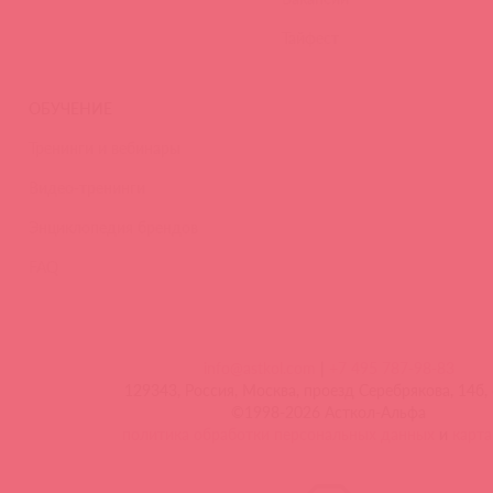
Тайфест
ОБУЧЕНИЕ
Тренинги и вебинары
Видео-тренинги
Энциклопедия брендов
FAQ
info@astkol.com
|
+7 495 787-98-83
129343, Россия, Москва, проезд Серебрякова, 14б, 
©1998-2026 Асткол-Альфа
политика обработки персональных данных
и
карта