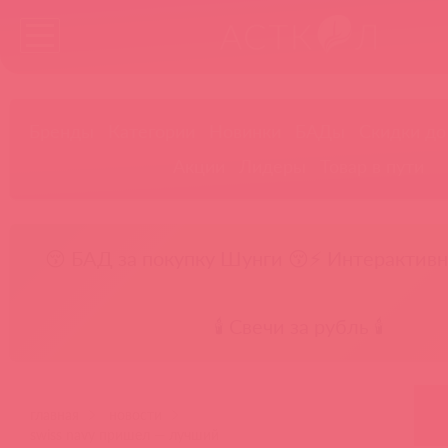
Бренды
Категории
Новинки
БАДы
Скидки до
Акции
Лидеры
Товар в пути
😚 БАД за покупку Шунги 😚
⚡ Интерактивн
🕯️ Свечи за рубль 🕯️
главная
новости
swiss navy пришел — лучший