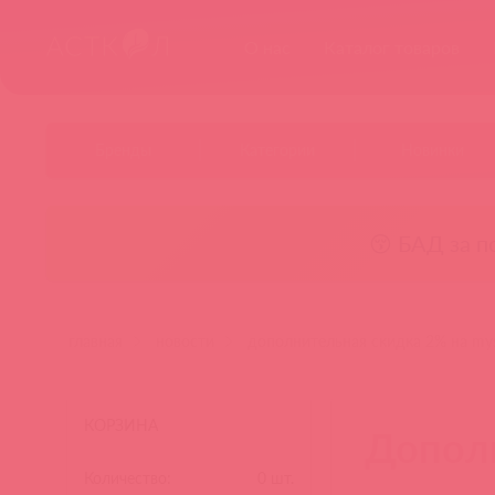
О нас
Каталог товаров
Бренды
Категории
Новинки
😚 БАД за п
главная
новости
дополнительная скидка 2% на my
КОРЗИНА
Дополн
Количество:
0
шт.