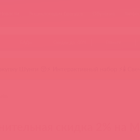
Новости
Энциклопедия брендов
Обучение
Тайфе
БАДы
Скидки до -50%
Гляньте
окупку Шунги 😚
⚡ Интерактивный набор ⚡
🕯️ Све
stim
ительная скидка 2% на M