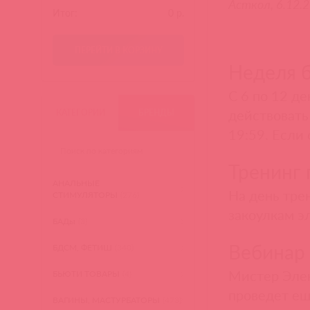
Асткол, 6.12.
Итог:
0
р.
ПЕРЕЙТИ В КОРЗИНУ
Неделя 
C 6 по 12 д
действовать
КАТЕГОРИИ
БРЕНДЫ
19:59. Если 
Тренинг 
АНАЛЬНЫЕ
На день тре
СТИМУЛЯТОРЫ
(276)
закоулкам э
БАДы
(3)
Вебинар 
БДСМ, ФЕТИШ
(340)
Мистер Элек
БЬЮТИ ТОВАРЫ
(4)
проведет ещ
ВАГИНЫ, МАСТУРБАТОРЫ
(473)