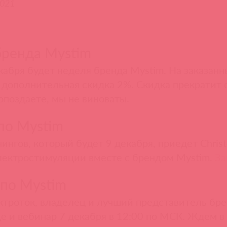
2021
бренда Mystim
екабря будет неделя бренда Mystim. На заказанн
 дополнительная скидка 2%. Скидка прекратит 
опоздаете, мы не виноваты.
по Mystim
нингов, который будет 9 декабря, приедет Chris
лектростимуляции вместе с брендом Mystim.
За
по Mystim
троток, владелец и лучший представитель бр
е и вебинар 7 декабря в 12:00 по МСК. Ждем в