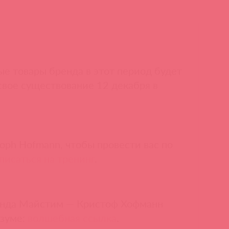
ые товары бренда в этот период будет
свое существование 12 декабря в
toph Hofmann, чтобы провести вас по
писаться на тренинг
.
енда Майстим — Кристоф Хофманн
 зуме:
волшебная ссылка
.