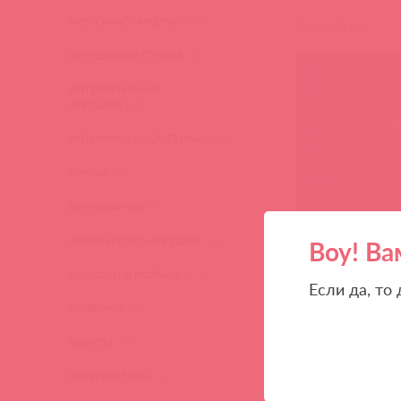
Mystim
ВИБРОМАССАЖЕРЫ
(613)
ИГРУШКИ ИЗ СТЕКЛА
(2)
ИНТЕРАКТИВНЫЕ
ИГРУШКИ
(102)
ИНТИМНАЯ КОСМЕТИКА
(358)
КУКЛЫ
(13)
ЛУБРИКАНТЫ
(317)
НАБОРЫ СЕКС-ИГРУШЕК
(23)
Воу! Ва
НАСАДКИ И КОЛЬЦА
(271)
Если да, то
НОВИНКИ
(27)
ПОМПЫ
(51)
ПРЕЗЕРВАТИВЫ
(2)