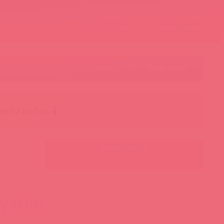
Контакты
Корзина
ст
Личный кабинет
+7 495 787-98-83
Акции
Лидеры
Товар в пути
чи за рубль 🕯️
Ваш менеджер:
Авторизуйтесь
ystim