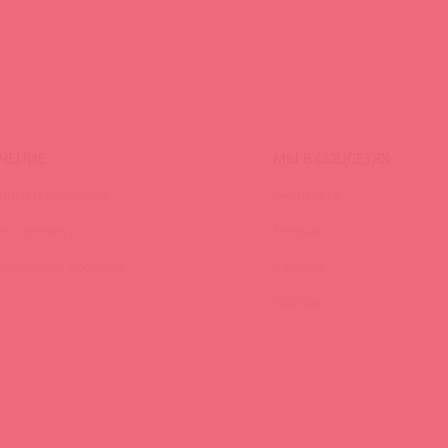
ЧЕНИЕ
МЫ В СОЦСЕТЯХ
инги и вебинары
Вконтакте
ео-тренинги
Telegram
иклопедия брендов
Качалка
YouTube