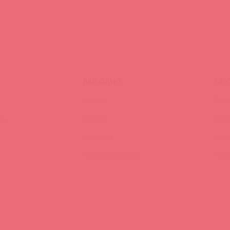
ВЫГОДНО
ОБУ
Акции
Трен
ия
Аутлет
Вид
Новинки
Энц
Лидеры продаж
FAQ