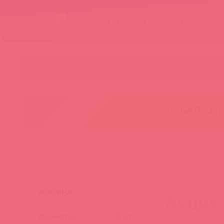
О нас
Каталог товаров
Бренды
Категории
Новинки
😚 БАД за п
главная
новости
акция на новые вибромассажеры 
КОРЗИНА
Акция 
Количество:
0
шт.