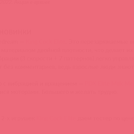
2022. Акция в архиве
новинки
pedream —
King Cock Elite
. Это перезаряжаемые 
с материалом двойной плотности, что делает и
рации (3 скорости + 7 паттернов) легко управля
ут без комментариев, ведь взрослые люди знают 
р с вибрацией и вращением —
PDX Elite Milk Me S
я моторами. Большего и желать трудно.
 2-х игрушек
King Cock Elite
даем тестер по цене