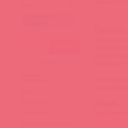
Асткол, 17.02.
Итог:
0
р.
ПЕРЕЙТИ В КОРЗИНУ
Пришли 
Новинка Pi
зарядкой и 
КАТЕГОРИИ
БРЕНДЫ
режимов виб
присоска, т
АНАЛЬНЫЕ
Мастурбато
СТИМУЛЯТОРЫ
(276)
вращающимис
БАДы
(3)
Акция
БДСМ, ФЕТИШ
(340)
При покупке
БЬЮТИ ТОВАРЫ
(4)
ВАГИНЫ, МАСТУРБАТОРЫ
(473)
Pipedream