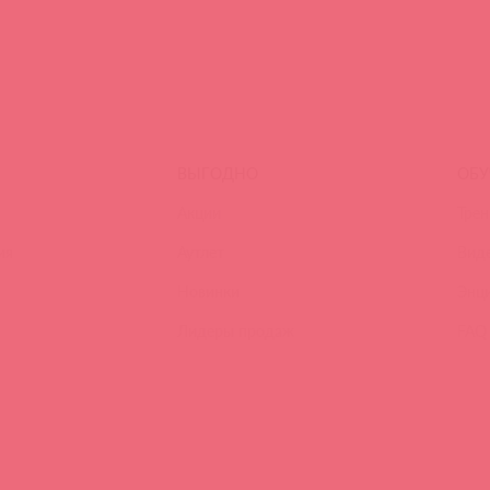
ВЫГОДНО
ОБУ
Акции
Трен
ия
Аутлет
Вид
Новинки
Энц
Лидеры продаж
FAQ