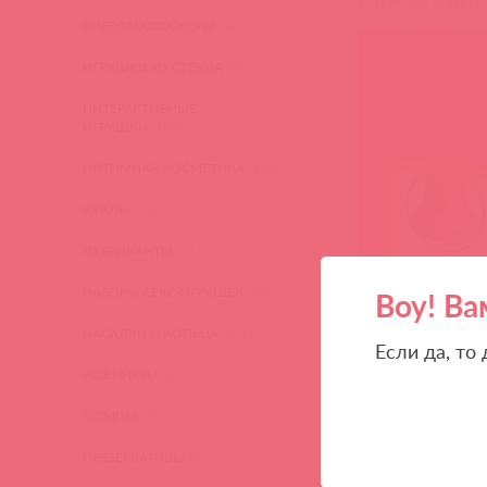
ВИБРОМАССАЖЕРЫ
(619)
ИГРУШКИ ИЗ СТЕКЛА
(2)
ИНТЕРАКТИВНЫЕ
ИГРУШКИ
(102)
ИНТИМНАЯ КОСМЕТИКА
(358)
КУКЛЫ
(13)
ЛУБРИКАНТЫ
(317)
НАБОРЫ СЕКС-ИГРУШЕК
(23)
Воу! Ва
НАСАДКИ И КОЛЬЦА
(271)
Если да, то
НОВИНКИ
(28)
ПОМПЫ
(51)
ПРЕЗЕРВАТИВЫ
(2)