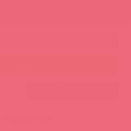
Контакты
Корзина
ст
Личный кабинет
+7 495 787-98-83
Акции
Лидеры
Товар в пути
чи за рубль 🕯️
Ваш менеджер:
Авторизуйтесь
 Pipedream