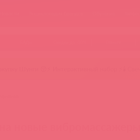
Новости
Энциклопедия брендов
Обучение
Тайфе
БАДы
Скидки до -50%
Гляньте
окупку Шунги 😚
⚡ Интерактивный набор ⚡
🕯️ Све
pipedream
на новые вибромассажеры