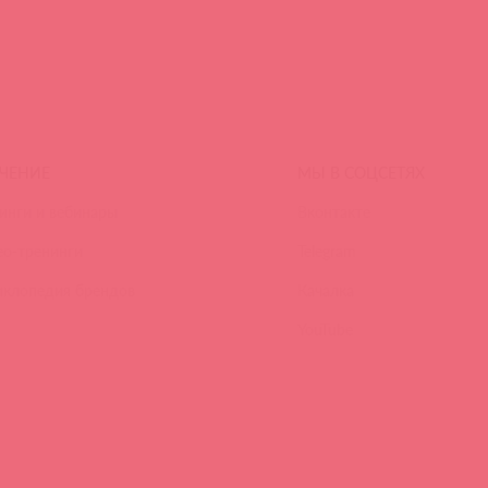
ЧЕНИЕ
МЫ В СОЦСЕТЯХ
инги и вебинары
Вконтакте
ео-тренинги
Telegram
иклопедия брендов
Качалка
YouTube