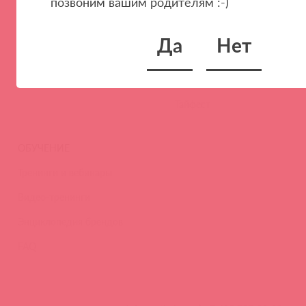
позвоним вашим родителям :-)
Наши преимущества
Скидки и условия
Новости
Да
Нет
Контакты
Вакансии
Тайфест
ОБУЧЕНИЕ
Тренинги и вебинары
Видео-тренинги
Энциклопедия брендов
FAQ