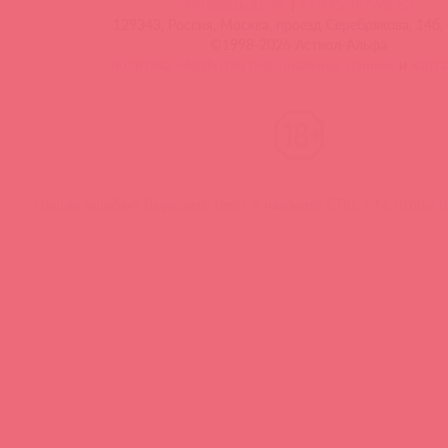
info@astkol.com
|
+7 495 787-98-83
129343, Россия, Москва, проезд Серебрякова, 14б, 
©1998-2026 Асткол-Альфа
политика обработки персональных данных
и
карта
Нашли ошибку? Выделите текст и нажмите CTRL + M, чтобы о