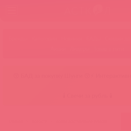
Бренды
Категории
Новинки
БАДы
Скидки до
Акции
Лидеры
Товар в пути
😚 БАД за покупку Шунги 😚
⚡ Интерактивн
🕯️ Свечи за рубль 🕯️
главная
новости
новое поступление svakom