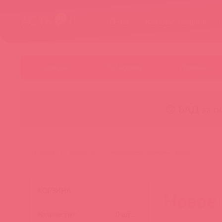
О нас
Каталог товаров
Бренды
Категории
Новинки
😚 БАД за п
главная
новости
новое поступление kokos
КОРЗИНА
Новое 
Количество:
0
шт.