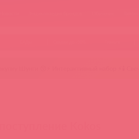
Новости
Энциклопедия брендов
Обучение
Тайфе
БАДы
Скидки до -50%
Гляньте
окупку Шунги 😚
⚡ Интерактивный набор ⚡
🕯️ Све
поступление Kokos