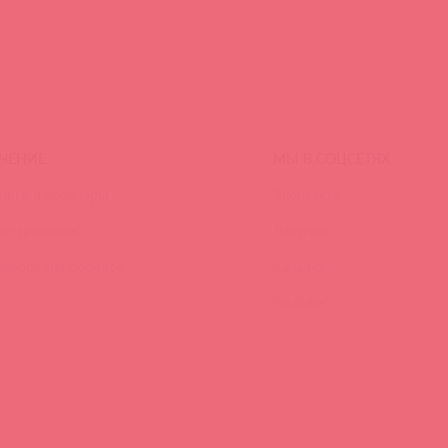
ЧЕНИЕ
МЫ В СОЦСЕТЯХ
инги и вебинары
Вконтакте
ео-тренинги
Telegram
иклопедия брендов
Качалка
YouTube