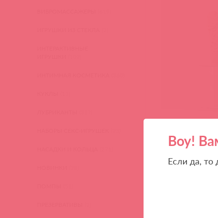
ВИБРОМАССАЖЕРЫ
(619)
ИГРУШКИ ИЗ СТЕКЛА
(2)
ИНТЕРАКТИВНЫЕ
ИГРУШКИ
(102)
ИНТИМНАЯ КОСМЕТИКА
(360)
КУКЛЫ
(13)
ЛУБРИКАНТЫ
(317)
НАБОРЫ СЕКС-ИГРУШЕК
(23)
Воу! Ва
НАСАДКИ И КОЛЬЦА
(271)
Если да, то
НОВИНКИ
(28)
ПОМПЫ
(51)
ПРЕЗЕРВАТИВЫ
(2)