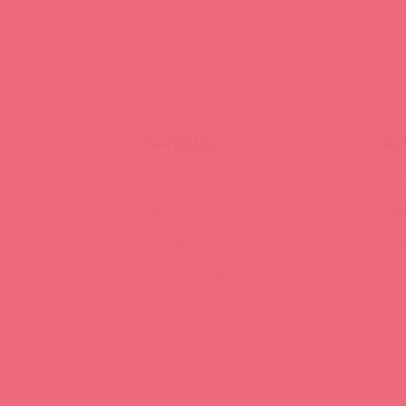
ВЫГОДНО
ОБУ
Акции
Трен
ия
Аутлет
Вид
Новинки
Энц
Лидеры продаж
FAQ