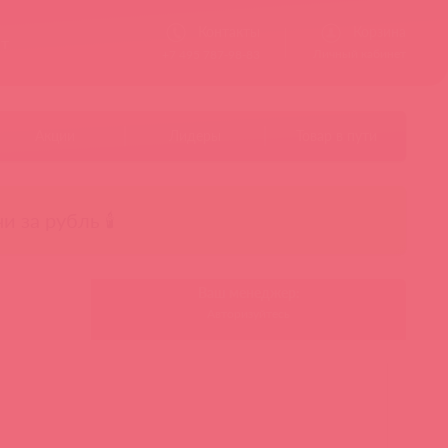
Контакты
Корзина
ст
Личный кабинет
+7 495 787-98-83
Акции
Лидеры
Товар в пути
чи за рубль 🕯️
Ваш менеджер:
Авторизуйтесь