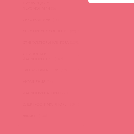
ПРОДУКЦИЯ С
ФЕРОМОНАМИ
(16)
СЕКС-МАШИНЫ
(28)
СЕКС-ПРИСПОСОБЛЕНИЯ
(22)
СТИМУЛЯТОРЫ КЛИТОРА
(129)
СТРАПОНЫ И
ФАЛЛОПРОТЕЗЫ
(149)
ТРЕНАЖЕРЫ КЕГЕЛЯ
(22)
УКРАШЕНИЯ
(24)
ФАЛЛОИМИТАТОРЫ
(270)
ЭЛЕКТРОСТИМУЛЯТОРЫ
(83)
ЭльМято
(108)