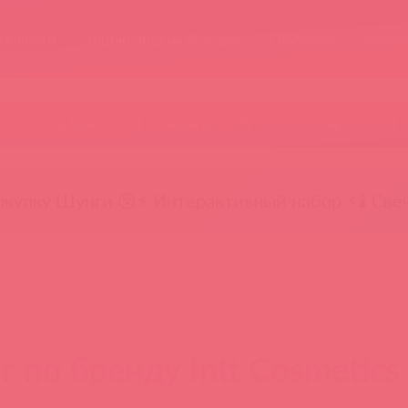
Новости
Энциклопедия брендов
Обучение
Тайфе
БАДы
Скидки до -50%
Гляньте
окупку Шунги 😚
⚡ Интерактивный набор ⚡
🕯️ Све
г по бренду Intt Cosmetics