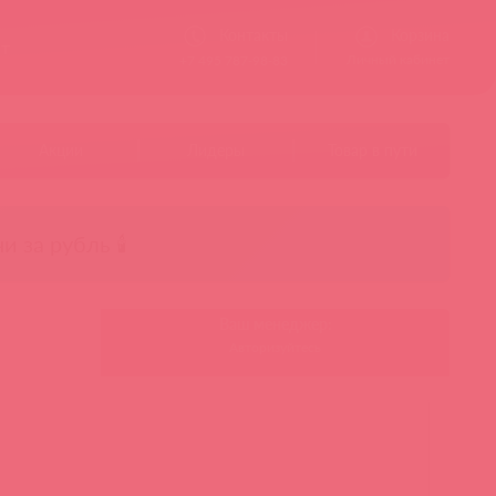
Контакты
Корзина
ст
Личный кабинет
+7 495 787-98-83
Акции
Лидеры
Товар в пути
чи за рубль 🕯️
Ваш менеджер:
Авторизуйтесь