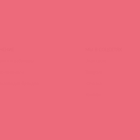
ЧЕНИЕ
МЫ В СОЦСЕТЯХ
инги и вебинары
Вконтакте
ео-тренинги
Telegram
иклопедия брендов
Качалка
YouTube