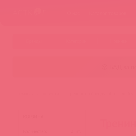
О нас
Каталог товаров
Бренды
Категории
Новинки
😚 БАД за п
главная
новости
тренинг по бренду intt cosmetics
КОРЗИНА
Тренин
Количество:
0
шт.