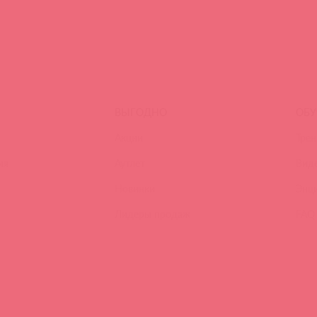
ВЫГОДНО
ОБУ
Акции
Трен
ия
Аутлет
Вид
Новинки
Энц
Лидеры продаж
FAQ