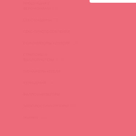
ПРОДУКЦИЯ С
ФЕРОМОНАМИ
(16)
СЕКС-МАШИНЫ
(28)
СЕКС-ПРИСПОСОБЛЕНИЯ
(22)
СТИМУЛЯТОРЫ КЛИТОРА
(129)
СТРАПОНЫ И
ФАЛЛОПРОТЕЗЫ
(149)
ТРЕНАЖЕРЫ КЕГЕЛЯ
(22)
УКРАШЕНИЯ
(24)
ФАЛЛОИМИТАТОРЫ
(270)
ЭЛЕКТРОСТИМУЛЯТОРЫ
(83)
ЭльМято
(108)