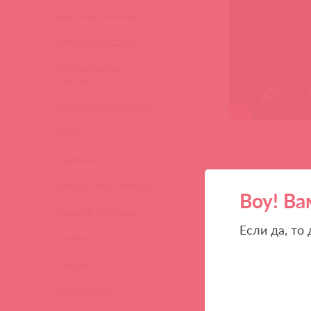
ВИБРОМАССАЖЕРЫ
(619)
ИГРУШКИ ИЗ СТЕКЛА
(2)
ИНТЕРАКТИВНЫЕ
ИГРУШКИ
(102)
ИНТИМНАЯ КОСМЕТИКА
(360)
КУКЛЫ
(13)
ЛУБРИКАНТЫ
(317)
НАБОРЫ СЕКС-ИГРУШЕК
(23)
Воу! Ва
НАСАДКИ И КОЛЬЦА
(271)
Если да, то
НОВИНКИ
(28)
ПОМПЫ
(51)
ПРЕЗЕРВАТИВЫ
(2)