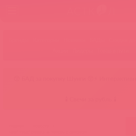
Бренды
Категории
Новинки
БАДы
Скидки до
Акции
Лидеры
Товар в пути
😚 БАД за покупку Шунги 😚
⚡ Интерактивн
🕯️ Свечи за рубль 🕯️
главная
новости
мир! труд! скидка 🔥 теперь с орионом