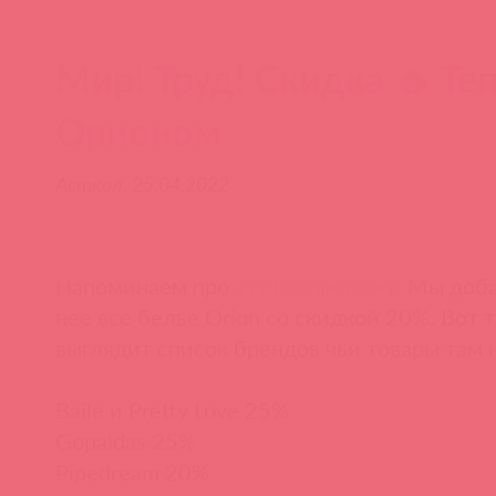
Мир! Труд! Скидка 🔥 Теп
Орионом
Асткол, 25.04.2022
Напоминаем про
эту распродажу.
Мы доба
нее все белье Orion со скидкой 20%. Вот т
выглядит список брендов чьи товары там 
Baile и Pretty Love 25%
Gopaldas 25%
Pipedream 20%