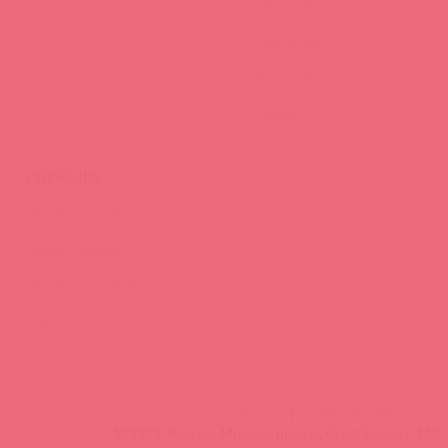
Новости
Контакты
Вакансии
Тайфест
ОБУЧЕНИЕ
Тренинги и вебинары
Видео-тренинги
Энциклопедия брендов
FAQ
info@astkol.com
|
+7 495 787-98-83
129343, Россия, Москва, проезд Серебрякова, 14б, 