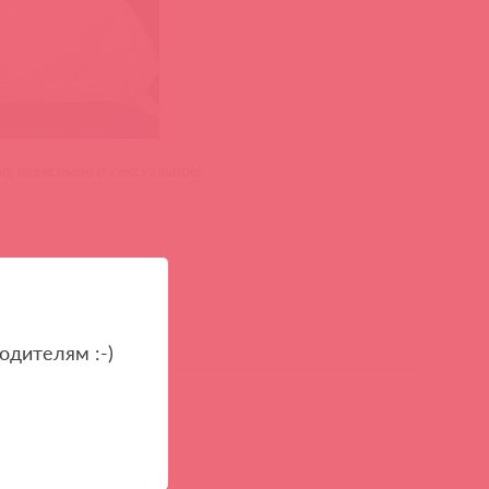
е, невесомое и сексуальное!
одителям :-)