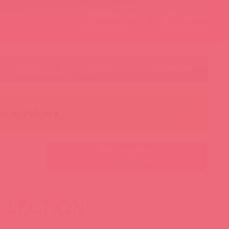
Контакты
Корзина
ст
Личный кабинет
+7 495 787-98-83
Акции
Лидеры
Товар в пути
чи за рубль 🕯️
Ваш менеджер:
Авторизуйтесь
LLECTION