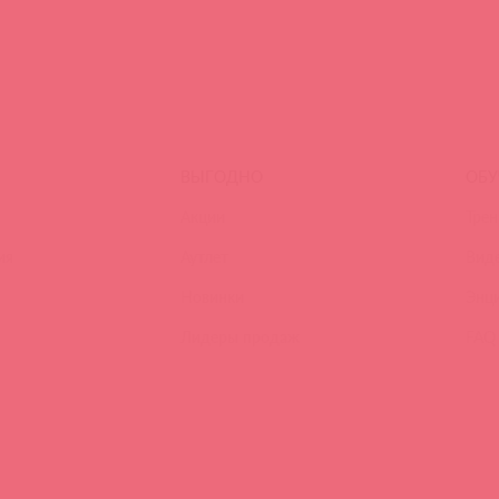
ВЫГОДНО
ОБУ
Акции
Трен
ия
Аутлет
Вид
Новинки
Энц
Лидеры продаж
FAQ