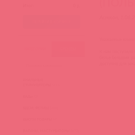
(ПОЛЬ
Итог:
0
р.
Асткол, 1.06.
ПЕРЕЙТИ В КОРЗИНУ
Уважаемые клиен
КАТЕГОРИИ
БРЕНДЫ
К нам поступило 
белье больших ра
доступно для зака
АНАЛЬНЫЕ
СТИМУЛЯТОРЫ
(276)
БАДы
(3)
БДСМ, ФЕТИШ
(340)
БЬЮТИ ТОВАРЫ
(4)
ВАГИНЫ, МАСТУРБАТОРЫ
(473)