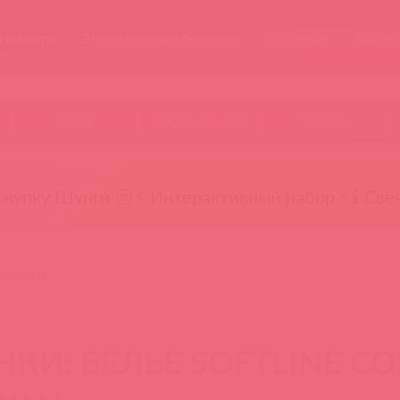
Новости
Энциклопедия брендов
Обучение
Тайфе
БАДы
Скидки до -50%
Гляньте
окупку Шунги 😚
⚡ Интерактивный набор ⚡
🕯️ Све
(польша)
КИ: БЕЛЬЕ SOFTLINE CO