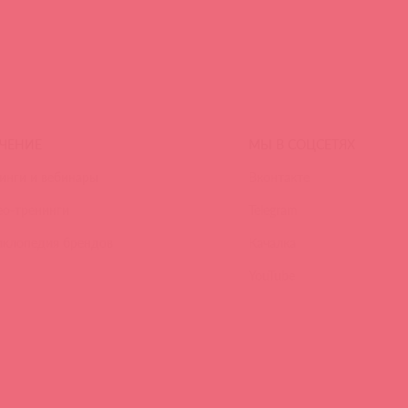
ЧЕНИЕ
МЫ В СОЦСЕТЯХ
инги и вебинары
Вконтакте
ео-тренинги
Telegram
иклопедия брендов
Качалка
YouTube