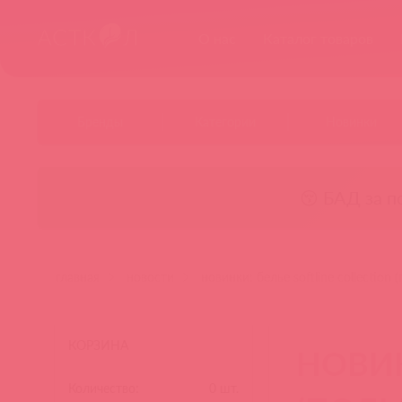
О нас
Каталог товаров
Бренды
Категории
Новинки
😚 БАД за п
главная
новости
новинки: белье softline collection 
КОРЗИНА
НОВИН
Количество:
0
шт.