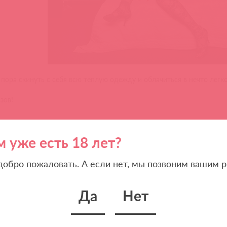
 пора скинуть с себя всю теплую одежду и облачиться в нечто легко
зов!
м уже есть 18 лет?
 добро пожаловать. А если нет, мы позвоним вашим р
Да
Нет