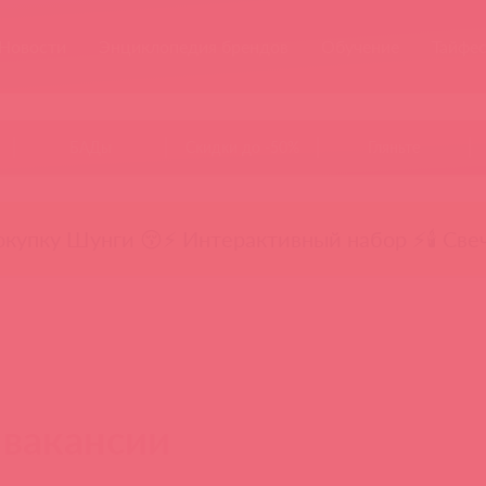
Новости
Энциклопедия брендов
Обучение
Тайфе
БАДы
Скидки до -50%
Гляньте
окупку Шунги 😚
⚡ Интерактивный набор ⚡
🕯️ Све
вакансии