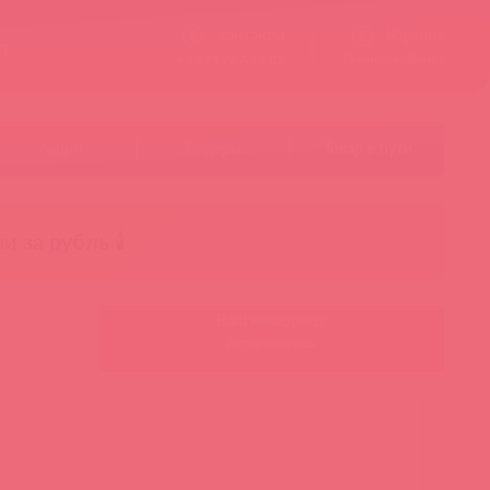
Контакты
Корзина
ст
Личный кабинет
+7 495 787-98-83
Акции
Лидеры
Товар в пути
чи за рубль 🕯️
Ваш менеджер:
Авторизуйтесь