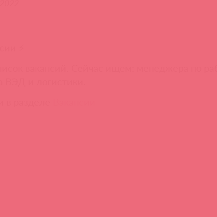
.2022
сии ⚡️
исок вакансий. Сейчас ищем: менеджера по ра
 ВЭД и логистики.
и в разделе
Вакансии