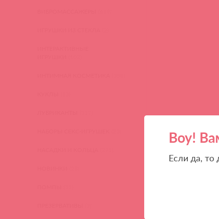
ВИБРОМАССАЖЕРЫ
(619)
ИГРУШКИ ИЗ СТЕКЛА
(2)
ИНТЕРАКТИВНЫЕ
ИГРУШКИ
(102)
ИНТИМНАЯ КОСМЕТИКА
(358)
КУКЛЫ
(13)
ЛУБРИКАНТЫ
(317)
НАБОРЫ СЕКС-ИГРУШЕК
(23)
Воу! Ва
НАСАДКИ И КОЛЬЦА
(271)
Если да, то
НОВИНКИ
(28)
ПОМПЫ
(51)
ПРЕЗЕРВАТИВЫ
(2)