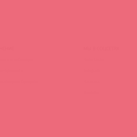
ЧЕНИЕ
МЫ В СОЦСЕТЯХ
инги и вебинары
Вконтакте
ео-тренинги
Telegram
иклопедия брендов
Качалка
YouTube