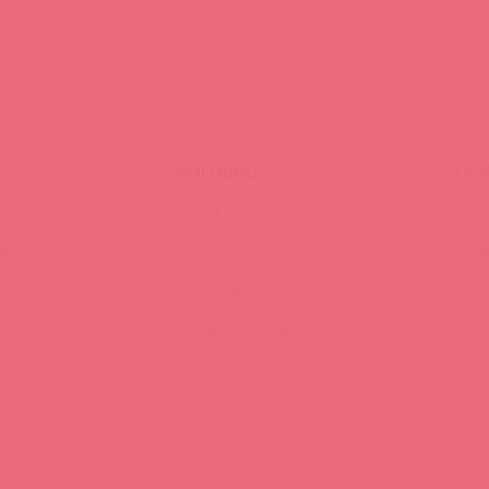
ВЫГОДНО
ОБУ
Акции
Трен
ия
Аутлет
Вид
Новинки
Энц
Лидеры продаж
FAQ