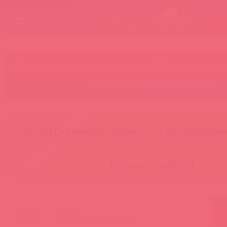
Бренды
Категории
Новинки
БАДы
Скидки до
Акции
Лидеры
Товар в пути
😚 БАД за покупку Шунги 😚
⚡ Интерактивн
🕯️ Свечи за рубль 🕯️
главная
новости
bathmate с дополнительной скидкой!