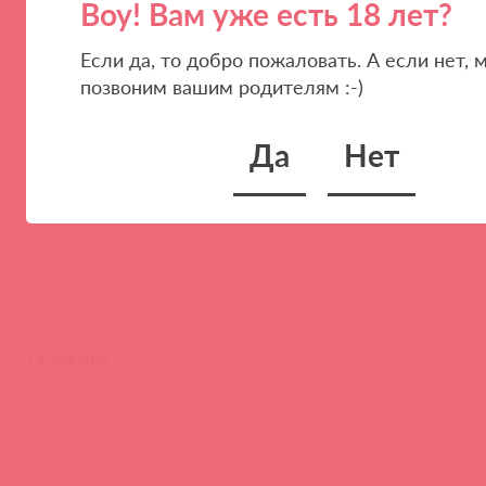
Воу! Вам уже есть 18 лет?
ПАРТНЕРАМ
КОМПАНИЯ
Если да, то добро пожаловать. А если нет, 
позвоним вашим родителям :-)
Стать клиентом
О нас
Наши преимущества
Скидки и условия
Да
Нет
Новости
Контакты
Вакансии
Тайфест
ОБУЧЕНИЕ
Тренинги и вебинары
Видео-тренинги
Энциклопедия брендов