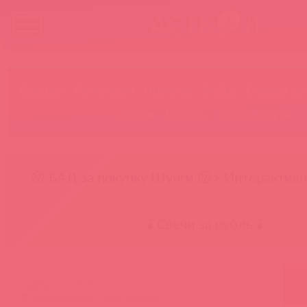
Бренды
Категории
Новинки
БАДы
Скидки до
Акции
Лидеры
Товар в пути
😚 БАД за покупку Шунги 😚
⚡ Интерактивн
🕯️ Свечи за рубль 🕯️
главная
новости
🧡 товар недели — doc johnson