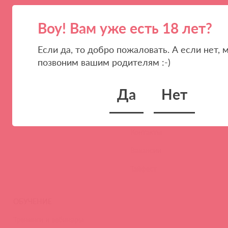
Воу! Вам уже есть 18 лет?
Если да, то добро пожаловать. А если нет, 
ПАРТНЕРАМ
КОМПАНИЯ
позвоним вашим родителям :-)
Стать клиентом
О нас
Да
Нет
Наши преимущества
Скидки и условия
Новости
Контакты
Вакансии
Тайфест
ОБУЧЕНИЕ
Тренинги и вебинары