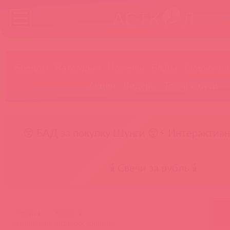
Бренды
Категории
Новинки
БАДы
Скидки до
Акции
Лидеры
Товар в пути
😚 БАД за покупку Шунги 😚
⚡ Интерактивн
🕯️ Свечи за рубль 🕯️
главная
новости
вебинар по intt и doc johnson