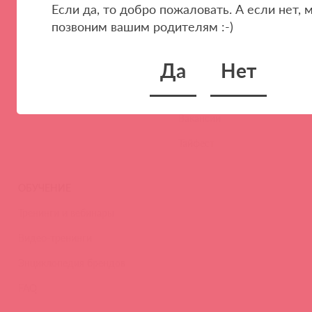
Если да, то добро пожаловать. А если нет, 
Стать клиентом
О нас
позвоним вашим родителям :-)
Наши преимущества
Скидки и условия
Да
Нет
Новости
Контакты
Вакансии
Тайфест
ОБУЧЕНИЕ
Тренинги и вебинары
Видео-тренинги
Энциклопедия брендов
FAQ