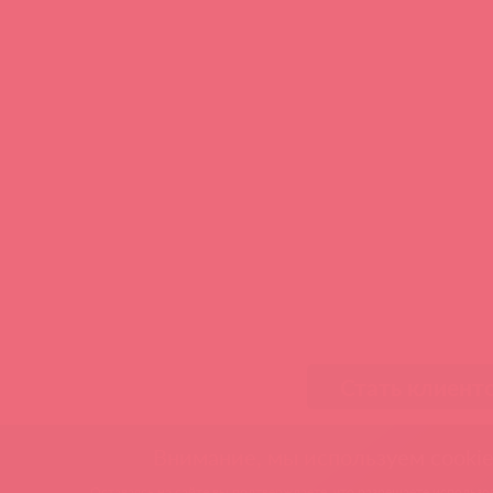
Стать клиент
Внимание, мы используем cookie
Оставаясь на сайте вы подтверждаете, что разрешаете использов