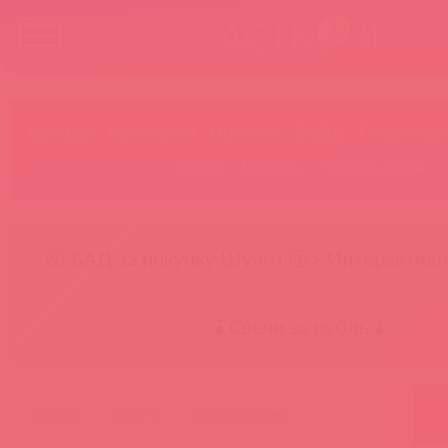
Бренды
Категории
Новинки
БАДы
Скидки до
Акции
Лидеры
Товар в пути
😚 БАД за покупку Шунги 😚
⚡ Интерактивн
🕯️ Свечи за рубль 🕯️
главная
новости
новинки эксенс