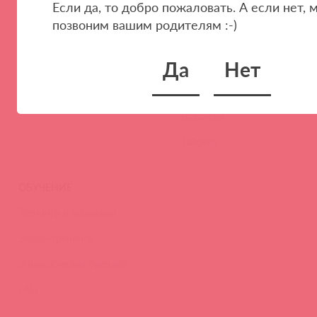
Если да, то добро пожаловать. А если нет, 
Стать клиентом
О нас
позвоним вашим родителям :-)
Наши преимущества
Скидки и условия
Да
Нет
Новости
Контакты
Вакансии
Тайфест
ОБУЧЕНИЕ
Тренинги и вебинары
Видео-тренинги
Энциклопедия брендов
FAQ