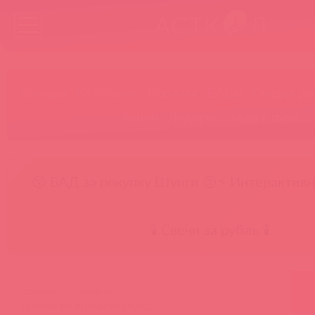
Бренды
Категории
Новинки
БАДы
Скидки до
Акции
Лидеры
Товар в пути
😚 БАД за покупку Шунги 😚
⚡ Интерактивн
🕯️ Свечи за рубль 🕯️
главная
новости
тренинг по игрушкам shunga