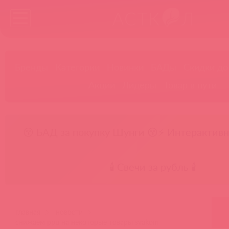
Бренды
Категории
Новинки
БАДы
Скидки до
Акции
Лидеры
Товар в пути
😚 БАД за покупку Шунги 😚
⚡ Интерактивн
🕯️ Свечи за рубль 🕯️
главная
новости
снижаем ррц на некоторые товары svakom