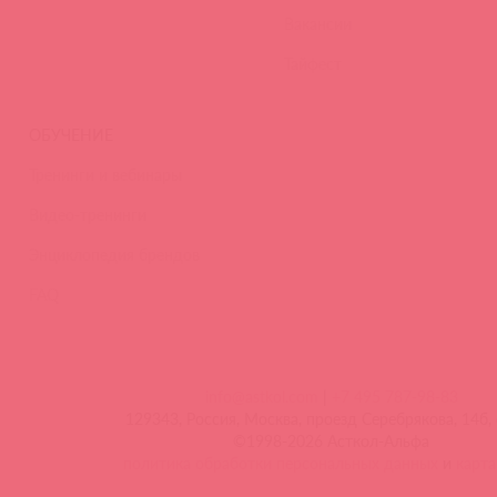
Вакансии
Тайфест
ОБУЧЕНИЕ
Тренинги и вебинары
Видео-тренинги
Энциклопедия брендов
FAQ
info@astkol.com
|
+7 495 787-98-83
129343, Россия, Москва, проезд Серебрякова, 14б, 
©1998-2026 Асткол-Альфа
политика обработки персональных данных
и
карта