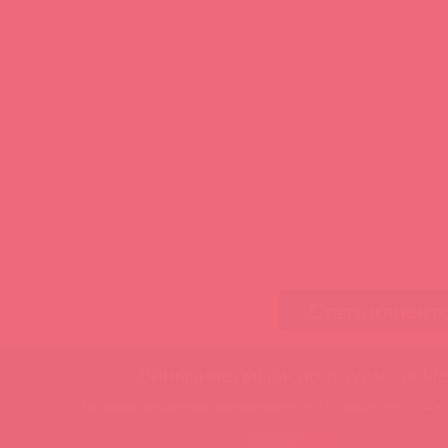
Стать клиент
Внимание, мы используем cookie
Оставаясь на сайте вы подтверждаете, что разрешаете использов