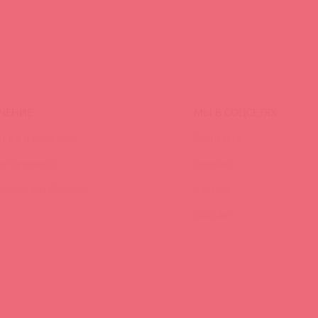
ЧЕНИЕ
МЫ В СОЦСЕТЯХ
инги и вебинары
Вконтакте
ео-тренинги
Telegram
иклопедия брендов
Качалка
YouTube