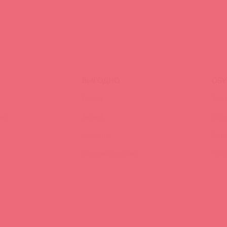
ВЫГОДНО
ОБУ
Акции
Трен
ия
Аутлет
Вид
Новинки
Энц
Лидеры продаж
FAQ