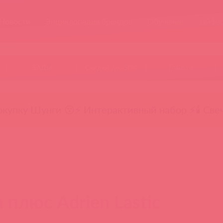
Новости
Энциклопедия брендов
Обучение
Тайфе
БАДы
Скидки до -50%
Гляньте
окупку Шунги 😚
⚡ Интерактивный набор ⚡
🕯️ Све
 плюс Adrien Lastic