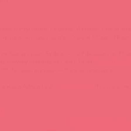
2023
овое поступление Свакома. И сейчас самый по
е потому, что идет акция «Сваком + Свисс Неви»
 любых игрушек Svakom — с 22 февраля по 15 м
на покупку клинера от Свисс Неви:
Toy & Body C
30%. Больше игрушек — больше клинеров.
пришел Adrien Lastic с
новниками
. Что тоже оче
ic