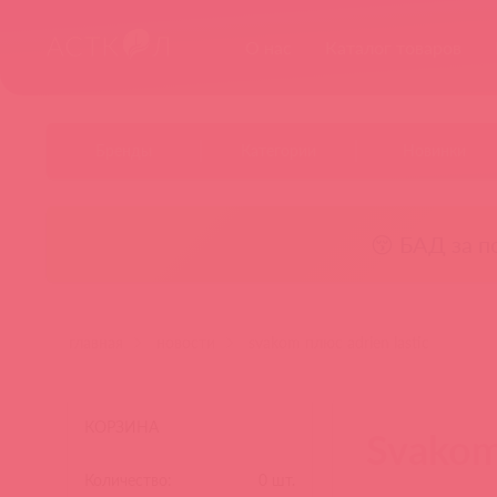
О нас
Каталог товаров
Бренды
Категории
Новинки
😚 БАД за п
главная
новости
svakom плюс adrien lastic
КОРЗИНА
Svakom
Количество:
0
шт.