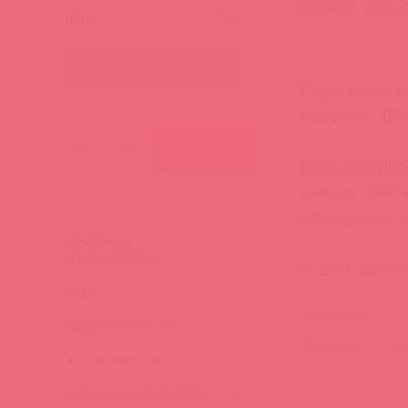
Асткол, 3.03.
Итог:
0
р.
ПЕРЕЙТИ В КОРЗИНУ
Случилось н
игрушки. Вс
КАТЕГОРИИ
БРЕНДЫ
При покупке
скидку 30% 
со скидкой 
АНАЛЬНЫЕ
СТИМУЛЯТОРЫ
(276)
А еще к нам 
БАДы
(3)
Svakom
БДСМ, ФЕТИШ
(340)
Adrien Last
БЬЮТИ ТОВАРЫ
(4)
ВАГИНЫ, МАСТУРБАТОРЫ
(473)