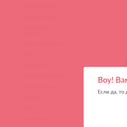
ВИБРОМАССАЖЕРЫ
(619)
ИГРУШКИ ИЗ СТЕКЛА
(2)
ИНТЕРАКТИВНЫЕ
ИГРУШКИ
(102)
ИНТИМНАЯ КОСМЕТИКА
(358)
КУКЛЫ
(13)
ЛУБРИКАНТЫ
(317)
НАБОРЫ СЕКС-ИГРУШЕК
(23)
Воу! Ва
НАСАДКИ И КОЛЬЦА
(271)
Если да, то
НОВИНКИ
(28)
ПОМПЫ
(51)
ПРЕЗЕРВАТИВЫ
(2)