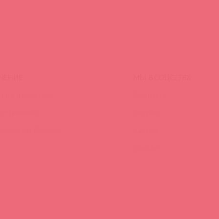
ЧЕНИЕ
МЫ В СОЦСЕТЯХ
инги и вебинары
Вконтакте
ео-тренинги
Telegram
иклопедия брендов
Качалка
YouTube