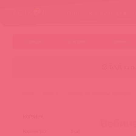
О нас
Каталог товаров
Бренды
Категории
Новинки
😚 БАД за п
главная
новости
вебинар по новинкам pipedream
КОРЗИНА
Вебина
Количество:
0
шт.