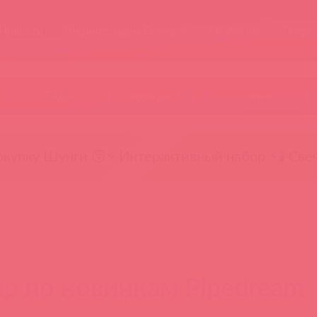
Новости
Энциклопедия брендов
Обучение
Тайфе
БАДы
Скидки до -50%
Гляньте
окупку Шунги 😚
⚡ Интерактивный набор ⚡
🕯️ Све
р по новинкам Pipedream