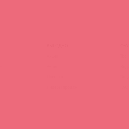
ВЫГОДНО
ОБУ
Акции
Трен
ия
Аутлет
Вид
Новинки
Энц
Лидеры продаж
FAQ