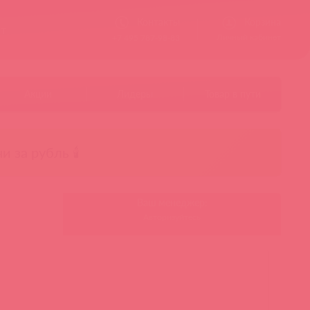
Контакты
Корзина
ст
Личный кабинет
+7 495 787-98-83
Акции
Лидеры
Товар в пути
чи за рубль 🕯️
Ваш менеджер:
Авторизуйтесь