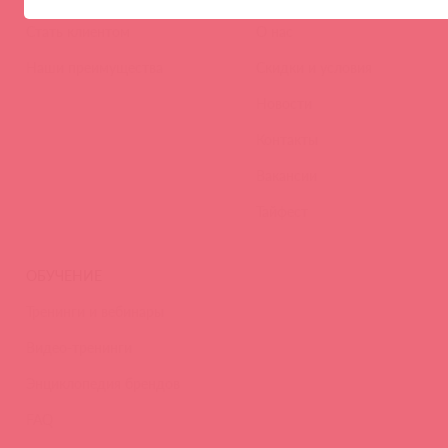
Стать клиентом
О нас
Наши преимущества
Скидки и условия
Новости
Контакты
Вакансии
Тайфест
ОБУЧЕНИЕ
Тренинги и вебинары
Видео-тренинги
Энциклопедия брендов
FAQ