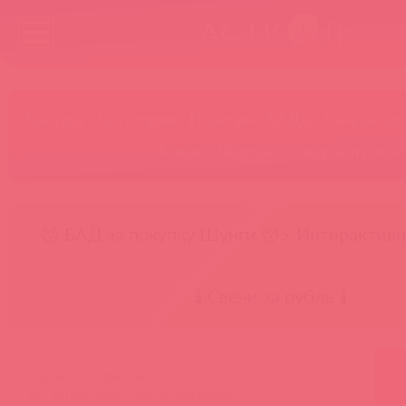
Бренды
Категории
Новинки
БАДы
Скидки до
Акции
Лидеры
Товар в пути
😚 БАД за покупку Шунги 😚
⚡ Интерактивн
🕯️ Свечи за рубль 🕯️
главная
новости
😊 тестеры swiss navy за три рубля