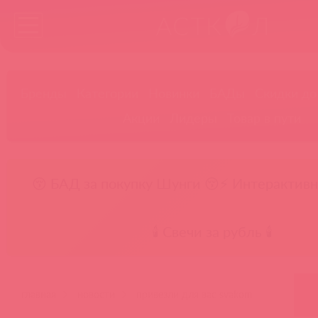
Бренды
Категории
Новинки
БАДы
Скидки до
Акции
Лидеры
Товар в пути
😚 БАД за покупку Шунги 😚
⚡ Интерактивн
🕯️ Свечи за рубль 🕯️
главная
новости
привезли для вас svakom