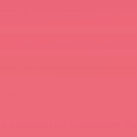
Новости
Энциклопедия брендов
Обучение
Тайфе
БАДы
Скидки до -50%
Гляньте
окупку Шунги 😚
⚡ Интерактивный набор ⚡
🕯️ Све
сс неви
я вебинар по новинкам Св