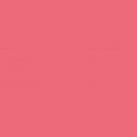
ЧЕНИЕ
МЫ В СОЦСЕТЯХ
инги и вебинары
Вконтакте
ео-тренинги
Telegram
иклопедия брендов
Качалка
YouTube