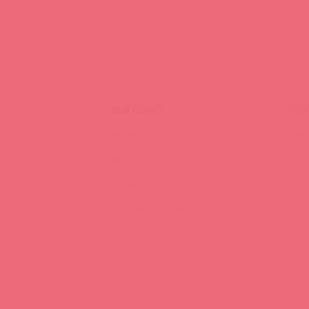
ВЫГОДНО
ОБУ
Акции
Трен
ия
Аутлет
Вид
Новинки
Энц
Лидеры продаж
FAQ