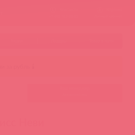
Контакты
Корзина
ст
Личный кабинет
+7 495 787-98-83
Акции
Лидеры
Товар в пути
чи за рубль 🕯️
Ваш менеджер:
Авторизуйтесь
исс Неви