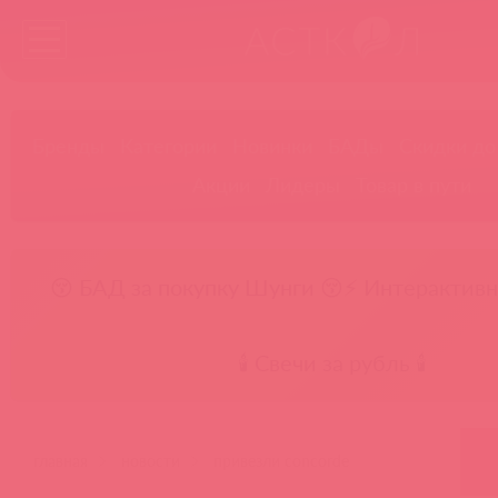
Бренды
Категории
Новинки
БАДы
Скидки до
Акции
Лидеры
Товар в пути
😚 БАД за покупку Шунги 😚
⚡ Интерактивн
🕯️ Свечи за рубль 🕯️
главная
новости
привезли concorde