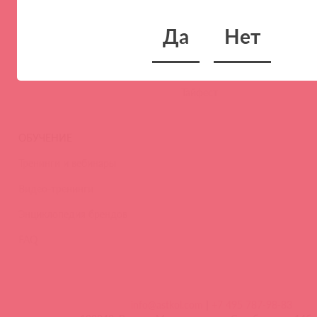
Новости
Да
Нет
Контакты
Вакансии
Тайфест
ОБУЧЕНИЕ
Тренинги и вебинары
Видео-тренинги
Энциклопедия брендов
FAQ
info@astkol.com
|
+7 495 787-98-83