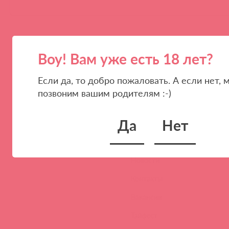
Воу! Вам уже есть 18 лет?
Если да, то добро пожаловать. А если нет, 
позвоним вашим родителям :-)
ПАРТНЕРАМ
КОМПАНИЯ
Да
Нет
Стать клиентом
О нас
Наши преимущества
Скидки и условия
Новости
Контакты
Вакансии
Тайфест