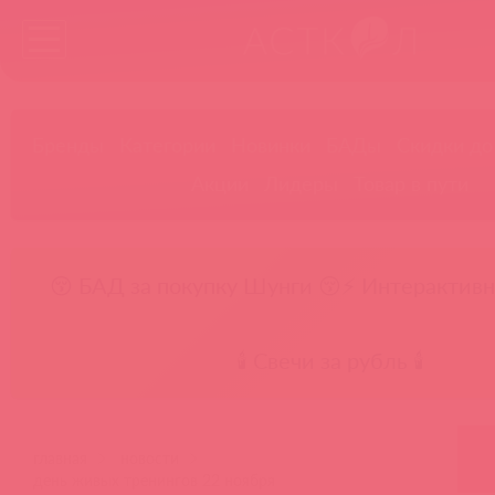
Бренды
Категории
Новинки
БАДы
Скидки до
Акции
Лидеры
Товар в пути
😚 БАД за покупку Шунги 😚
⚡ Интерактивн
🕯️ Свечи за рубль 🕯️
главная
новости
день живых тренингов 22 ноября