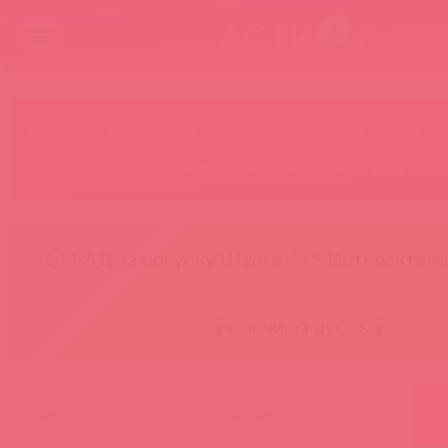
Бренды
Категории
Новинки
БАДы
Скидки до
Акции
Лидеры
Товар в пути
😚 БАД за покупку Шунги 😚
⚡ Интерактивн
🕯️ Свечи за рубль 🕯️
главная
новости
новинка swiss navy!