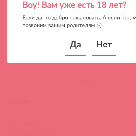
Воу! Вам уже есть 18 лет?
ПАРТНЕРАМ
КОМПАНИЯ
Если да, то добро пожаловать. А если нет, 
позвоним вашим родителям :-)
Стать клиентом
О нас
Наши преимущества
Скидки и условия
Да
Нет
Новости
Контакты
Вакансии
Тайфест
ОБУЧЕНИЕ
Тренинги и вебинары
Видео-тренинги
Энциклопедия брендов