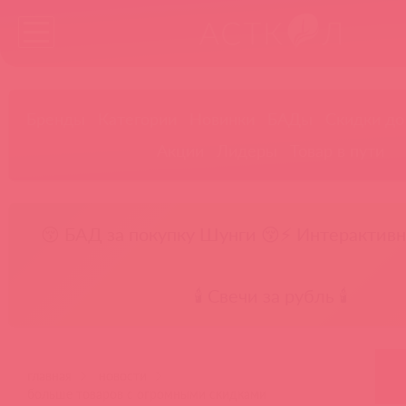
Бренды
Категории
Новинки
БАДы
Скидки до
Акции
Лидеры
Товар в пути
😚 БАД за покупку Шунги 😚
⚡ Интерактивн
🕯️ Свечи за рубль 🕯️
главная
новости
больше товаров с огромными скидками