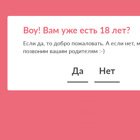
Воу! Вам уже есть 18 лет?
Если да, то добро пожаловать. А если нет, 
позвоним вашим родителям :-)
ПАРТНЕРАМ
КОМПАНИЯ
Стать клиентом
О нас
Да
Нет
Наши преимущества
Скидки и условия
Новости
Контакты
Вакансии
Тайфест