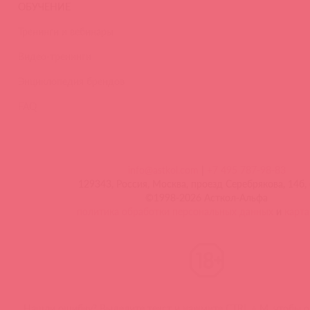
ОБУЧЕНИЕ
Тренинги и вебинары
Видео-тренинги
Энциклопедия брендов
FAQ
info@astkol.com
|
+7 495 787-98-83
129343, Россия, Москва, проезд Серебрякова, 14б, 
©1998-2026 Асткол-Альфа
политика обработки персональных данных
и
карта
Нашли ошибку? Выделите текст и нажмите CTRL + M, чтобы о